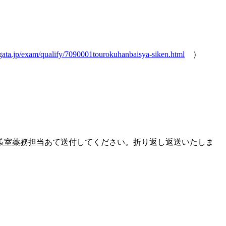
gata.jp/exam/qualify/7090001tourokuhanbaisya-siken.html
）
策室薬務担当あて送付してください。折り返し返送いたしま