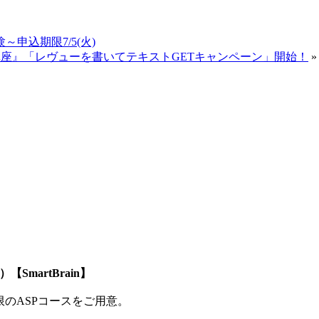
～申込期限7/5(火)
格講座』「レヴューを書いてテキストGETキャンペーン」開始！
»
SmartBrain】
制限のASPコースをご用意。