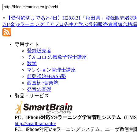
«
【受付締切まであと4日】H28.8.31「秋田県」登録販売者試験
7/1(金) eラーニング『アフロ先生と学ぶ登録販売者最短合
専用サイト
登録販売者
てんコロ.の気象予報士講座
数学
マンション管理士講座
箭島裕治eBASS塾
西直樹e音楽塾
発音の基礎
製品・サービス
PC、iPhone対応のeラーニング学習管理システム（LMS）【
http://smartbrain.info/
PC、iPhone対応のeラーニングシステム。ユーザ数無