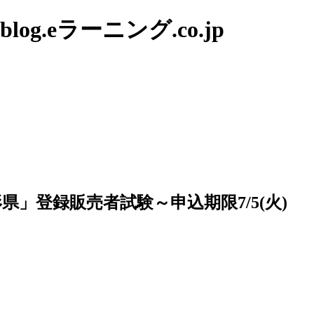
g.eラーニング.co.jp
形県」登録販売者試験～申込期限7/5(火)