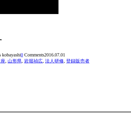
す
s kobayashi
0
Comments
2016.07.01
講座
,
山形県
,
岩堀禎広
,
法人研修
,
登録販売者