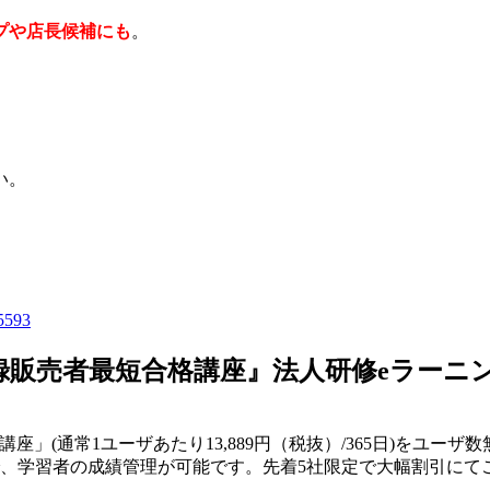
プや店長候補にも
。
い。
=5593
録販売者最短合格講座』法人研修eラーニ
」(通常1ユーザあたり13,889円（税抜）/365日)をユー
るので、学習者の成績管理が可能です。先着5社限定で大幅割引に