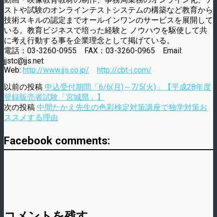
ストや試験のオンラインテストシステムの構築など教育から
技術スキルの認定までオールインワンのサービスを展開して
いる。教育ビジネスで培った経験と ノウハウを駆使して共
に考え行動する事を企業理念として掲げている。
電話：03-3260-0955 FAX：03-3260-0965 Email:
jjstc@jjs.net
Web:
http://www.jjs.co.jp/
http://cbt-j.com/
以前の投稿
申込受付期間「6/6(月)～7/5(火)」【平成28年度
登録販売者試験「宮城県」】
次の投稿
中間たかえ先生の色彩検定対策講座で独学対策お
ススメする理由
Facebook comments:
コメントを残す