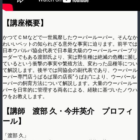
【講座概要】
かつてＣＭなどで一世風靡したウーパールーパー。そんなか
わいいペットの知られざる意外な事実に迫ります。前半では
日本ウパルパ協会代表で日本最大級のウーパールーパーブリ
ーダーでもある渡部氏より、実は野生種は絶滅の危機に瀕し
ているという衝撃の事実や繁殖方法、変わった品種等につい
て解説します。後半では同協会の副代表であり、ウーパール
ーパー専門店うぱるぱ屋の店長“うぱお”により、ウーパール
ーパーの飼育方法について解説します。大量のウーパールー
パーを日常的に管理する両名による、経験に基づいたノウハ
ウをお教えします。
【講師 渡部 久・今井英介 プロフィ
ール】
「渡部 久」