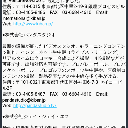
選”VentureNow300″に選定されました。
住所：〒114-0015 東京都北区中里2-19-8 銀座プロセスビル
電話：03-4405-8486 FAX：03-6684-4610 Email:
international@kiban.jp
Web:
http://www.kiban.jp/
●株式会社パンダスタジオ
最新の設備が揃ったビデオスタジオ。e-ラーニングコンテン
ツ制作、インターネット生中継（ライブストリーミング）、
リアルタイムにクロマキー合成による撮影、４K撮影などが
可能です。出張対応も可能です。プロバレーボール、プロバ
スケットボール、プロゴルフのスポーツ生中継や、医療制コ
ンテンツの撮影、製品発表などの生中継を多く手がける。
住所：〒101-0021 東京都千代田区外神田6-7-3 セイコービ
ル2F
電話：03-4405-8487 FAX：03-6684-4610 Email:
pandastudio@kiban.jp
Web:
http://pandastudio.tv/
●株式会社ジェイ・ジェイ・エス
動画・映像教育教材の制作、事務局業務のオンライン化、テ