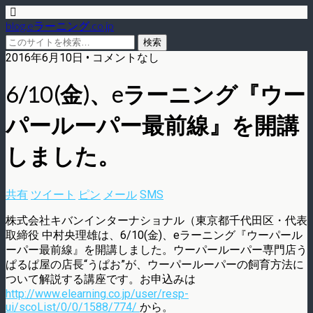
blog.eラーニング.co.jp
2016年6月10日 • コメントなし
6/10(金)、eラーニング『ウー
パールーパー最前線』を開講
しました。
共有
ツイート
ピン
メール
SMS
株式会社キバンインターナショナル（東京都千代田区・代表
取締役 中村央理雄は、6/10(金)、eラーニング『ウーパール
ーパー最前線』を開講しました。ウーパールーパー専門店う
ぱるぱ屋の店長“うぱお”が、ウーパールーパーの飼育方法に
ついて解説する講座です。お申込みは
http://www.elearning.co.jp/user/resp-
ui/scoList/0/0/1588/774/
から。