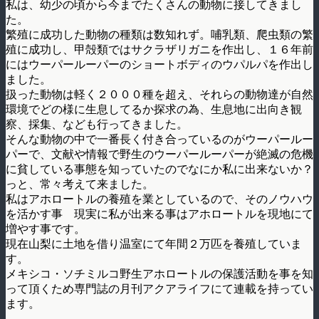
私は、幼少の頃から今までたくさんの動物に接してきまし
た。
繁殖に成功した動物の種類は数知れず。哺乳類、爬虫類の繁
殖に成功し、甲殻類ではサクラザリガニを作出し、１６年前
にはウーパールーパーのショートボディのウパルパを作出し
ました。
扱った動物は軽く２０００種を超え、それらの動物達が自然
環境でどの様に生息してるか探求の為、生息地に出向き観
察、採集、なども行ってきました。
そんな動物の中で一番長く付き合っているのがウーパールー
パーで、文献や情報で野生のウーパールーパーが絶滅の危機
に貧している事態を知っていたのでなにか私に出来ないか？
っと、常々考えて来ました。
私はアホロートルの養殖を業としているので、そのノウハウ
を活かす事 現実に私が出来る事はアホロートルを現地にて
増やす事です。
現在山梨に土地を借り温室にて年間２万匹を養殖していま
す。
メキシコ・ソチミルコ野生アホロートルの保護活動を事を知
って頂くため専門誌の月刊アクアライフにて連載を持ってい
ます。