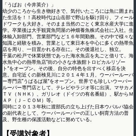
「うぱお（今井英介）」
幼少のころから生き物好きで、気付いたころには魚に囲まれ
た生活を！！高校時代は山岳部で野山を駆け回り、フィール
ドワークも大好き。そのまま当然のごとく東京水産大学に進
学。卒業後は大手観賞魚問屋の神畑養魚株式会社に入社。生
体輸入卸部門、営業部門など１６年間勤務。その中で様々な
知識と経験を積み、営業として東日本を中心に多くの熱帯魚
店を周り、一目置かれる存在に。その後退社し、独立。
千葉の松戸で休業状態であった海水魚店を丸ごと借りて、海
水魚中心の熱帯魚店“街の小さな水族館トロピカルリゾー
ト”をオープン。その後、自分の特色を出すべく移店を決
意。自宅近くの新検見川に２０１４年１月、ウーパールーパ
ー専門店“うぱるぱ屋”をオープン。世界でも珍しいウーパー
ルーパー専門店として、テレビやラジオ等に出演。マサカメ
ＴＶ（ＮＨＫ）、ガリレオ（ドイツの有名番組）、駅からＭ
ＡＰ（Ｊ－ＣＯＭ）等。
同時に２０１３年秋に渡部氏の立ち上げた日本ウパルパ協会
の副代表として、ウーパールーパーの正しい飼育方法の普
及、野生種の保護活動などに努めている。
【受講対象者】