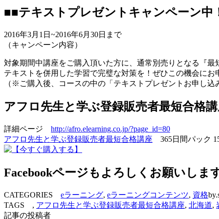
■■テキストプレゼントキャンペーン中！
2016年3月1日~2016年6月30日まで
（キャンペーン内容）
対象期間中講座をご購入頂いた方に、通常別売りとなる『最短
テキストを併用した学習で完璧な対策を！ぜひこの機会にお
（※ご購入後、コースの中の「テキストプレゼントお申し込
アフロ先生と学ぶ登録販売者最短合格講
詳細ページ
http://afro.elearning.co.jp/?page_id=80
アフロ先生と学ぶ登録販売者最短合格講座
365日間パック 1
Facebookページもよろしくお願いしま
CATEGORIES
eラーニング
,
eラーニングコンテンツ
,
資格
by.
TAGS ,
アフロ先生と学ぶ登録販売者最短合格講座
,
北海道
,
記事の投稿者