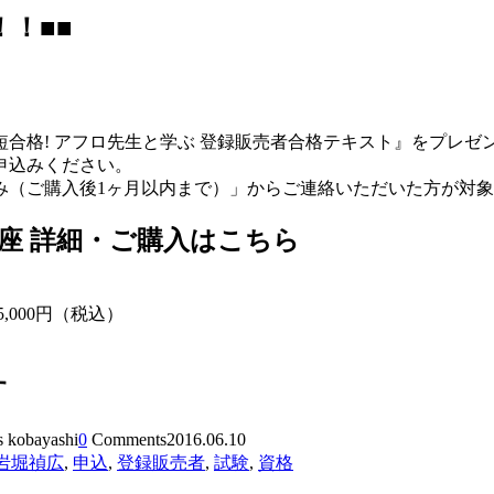
！■■
合格! アフロ先生と学ぶ 登録販売者合格テキスト』をプレゼ
申込みください。
み（ご購入後1ヶ月以内まで）」からご連絡いただいた方が対
座 詳細・ご購入はこちら
5,000円（税込）
す
s kobayashi
0
Comments
2016.06.10
岩堀禎広
,
申込
,
登録販売者
,
試験
,
資格