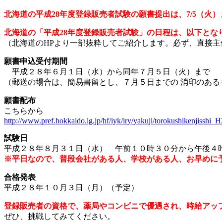
北海道の平成28年度登録販売者試験の願書提出は、7/5（火
北海道の「平成28年度登録販売者試験」の日程は、以下とな
（北海道のHPより一部抜粋してご紹介します。必ず、直接
願書申込受付期間
平成２８年６月１日（水）から同年７月５日（火）まで
（郵送の場合は、簡易書留とし、７月５日までの 消印のある
願書配布
こちらから
http://www.pref.hokkaido.lg.jp/hf/iyk/iry/yakuji/torokushikenjisshi_
試験日
平成２８年８月３１日（水） 午前１０時３０分から午後４
※平日なので、普段会社がある人、学校がある人、お早めに
合格発表
平成２８年１０月３日（月）（予定）
登録販売者の資格で、薬局やコンビニで優遇され、時給アッ
ぜひ、挑戦してみてください。