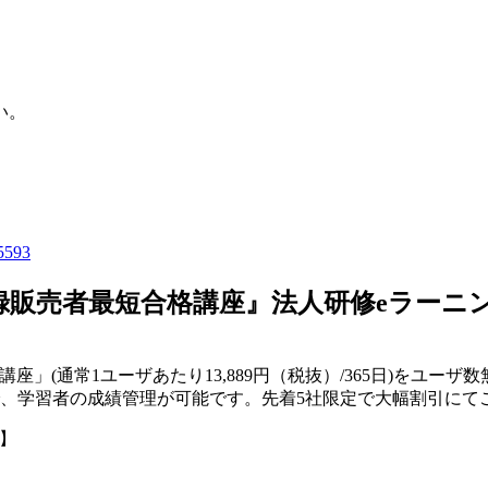
い。
=5593
録販売者最短合格講座』法人研修eラーニ
」(通常1ユーザあたり13,889円（税抜）/365日)をユー
るので、学習者の成績管理が可能です。先着5社限定で大幅割引に
】