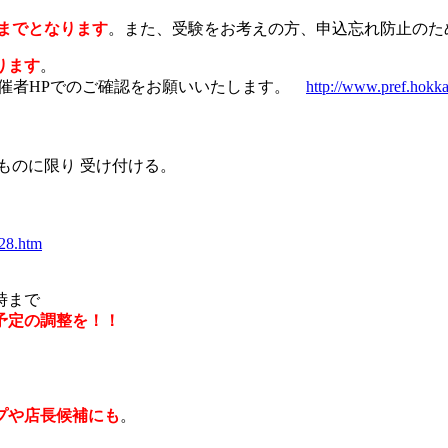
）までとなります
。また、受験をお考えの方、申込忘れ防止のた
ります
。
主催者HPでのご確認をお願いいたします。
http://www.pref.hokka
ものに限り 受け付ける。
H28.htm
時まで
予定の調整を！！
プや店長候補にも
。