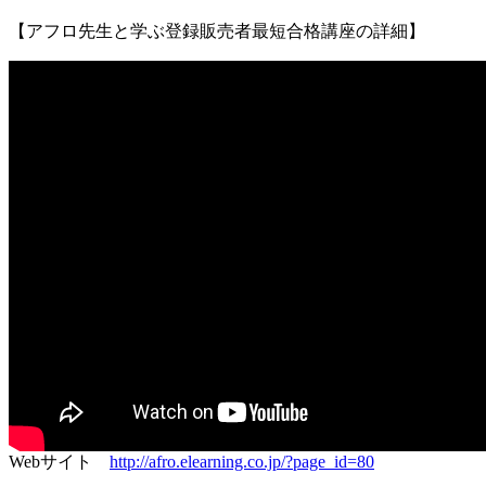
【アフロ先生と学ぶ登録販売者最短合格講座の詳細】
Webサイト
http://afro.elearning.co.jp/?page_id=80