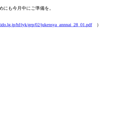
めにも今月中にご準備を。
ido.lg.jp/hf/iyk/grp/02/jukensya_annnai_28_01.pdf
）