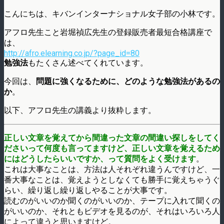
こんにちは、キバンインターナショナル女子部の小林です。
アフロ先生こと岩堀禎広先生の登録販売者最短合格講座で
は、
http://afro.elearning.co.jp/?page_id=80
勉強法
もたくさん述べてくれています。
今回は、
問題に強くなるために、どのような勉強法があるの
か
。
以下、アフロ先生の講義より抜粋します。
正しい文章を覚えてから間違った文章の間違い探しをしてく
ださいって何度も言ってますけど、正しい文章を覚えるため
にはどうしたらいいですか、って質問をよく受けます
。
これは大事なことは、方法は人それぞれ違うんですけど、一
番大事なことは、覚えようとしなくても勝手に覚えちゃうぐ
らい、繰り返し繰り返しやることが大事です。
読むのがいいのか聞くのがいいのか、テープに入れて聞くの
がいいのか、それともビデオを見るのが、それはいろいろ人
によって違うと思いますけど。