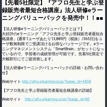
【先着5社限定】『アフロ先生と学ぶ登
録販売者最短合格講座』法人研修eラー
ニングバリューパックを発売中！！■■
【法人研修eラーニングバリューパックとは？】
大好評のeラーニング「アフロ先生と学ぶ登録販売者最短合
格講座」(通常1ユーザあたり13,889円（税抜）/365日)をユ
ーザ数無制限でご受講頂けるお得なパッケージです。eラー
ニングマネジメントシステム「SmartBrain」がセットになっ
ているので、学習者の成績管理が可能です。先着5社限定で
大幅割引にてご提供致します。
【法人研修eラーニングバリューパックの詳細・お問い合わ
せ】
Webサイト
http://afro.elearning.co.jp/?page_id=4438
【アフロ先生と学ぶ登録販売者最短合格講座の詳細】
Webサイト
http://afro.elearning.co.jp/?page_id=80