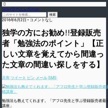
blog.eラーニング.co.jp
2016年6月2日 • コメントなし
独学の方にお勧め!!登録販売
者「勉強法のポイント」【正
しい文章を覚えてから間違っ
た文章の間違い探しをする】
共有
ツイート
ピン
メール
SMS
勉強法も教えてくれます。「アフロ先生と学ぶ登録販売者最
講座」