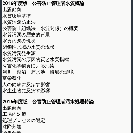
2016年度版 公害防止管理者水質概論
出題傾向
水質環境基準
水質汚濁防止法
公害防止組織法（水質関係）の概要
水質汚濁の歴史的背景
水質汚濁の現状
閉鎖性水域の水質の現状
水質汚濁発生源
水質汚濁の原因物質と水質指標
有害化学物質による汚染
河川・湖沼・貯水池・海域の環境
富栄養化
人の健康に及ぼす影響
水生生物に及ぼす影響
2016年度版 公害防止管理者汚水処理特論
出題傾向
工場内対策
処理プロセスの選定
沈降分離
凝集分離