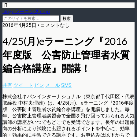
blog.eラーニング.co.jp
2016年4月25日 • コメントなし
4/25(月)eラーニング『2016
年度版 公害防止管理者水質
編合格講座』開講！
共有
ツイート
ピン
メール
SMS
株式会社キバンインターナショナル（東京都千代田区・代表
取締役 中村央理雄）は、4/25(月)、eラーニング『2016年度
版 公害防止管理者水質編合格講座』を開講しました。毎
年、公害防止管理者講習会で全国を飛び回っておられる人気
講師の講座がいつでもどこでも受講できます。長年の出題傾
向の分析により試験に出題されるポイントを中心に、効率
的・効果的に学習できる講座です。お申込みは以下からで