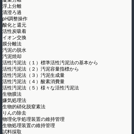
浮上分離
清澄ろ過
pH調整操作
酸化と還元
活性炭吸着
イオン交換
膜分離法
汚泥の脱水
汚泥焼却
活性汚泥法（１）標準活性汚泥法の基本から
活性汚泥法（２）汚泥容量指標から
活性汚泥法（３）汚泥生成量
活性汚泥法（４）酸素消費量
活性汚泥法（５）様々な活性汚泥法
生物膜法
嫌気処理法
生物的硝化脱窒素法
りんの除去
物理化学処理装置の維持管理
生物処理装置の維持管理
試料採取