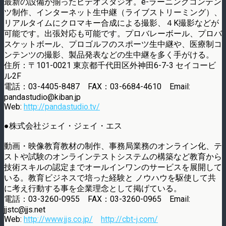
最新の設備が揃ったビデオスタジオ。e-ラーニングコンテン
ツ制作、インターネット生中継（ライブストリーミング）、
リアルタイムにクロマキー合成による撮影、４K撮影などが
可能です。出張対応も可能です。プロバレーボール、プロバ
スケットボール、プロゴルフのスポーツ生中継や、医療制コ
ンテンツの撮影、製品発表などの生中継を多く手がける。
住所：〒101-0021 東京都千代田区外神田6-7-3 セイコービ
ル2F
電話：03-4405-8487 FAX：03-6684-4610 Email:
pandastudio@kiban.jp
Web:
http://pandastudio.tv/
●株式会社ジェイ・ジェイ・エス
動画・映像教育教材の制作、事務局業務のオンライン化、テ
ストや試験のオンラインテストシステムの構築など教育から
技術スキルの認定までオールインワンのサービスを展開して
いる。教育ビジネスで培った経験と ノウハウを駆使して共
に考え行動する事を企業理念として掲げている。
電話：03-3260-0955 FAX：03-3260-0965 Email:
jjstc@jjs.net
Web:
http://www.jjs.co.jp/
http://cbt-j.com/