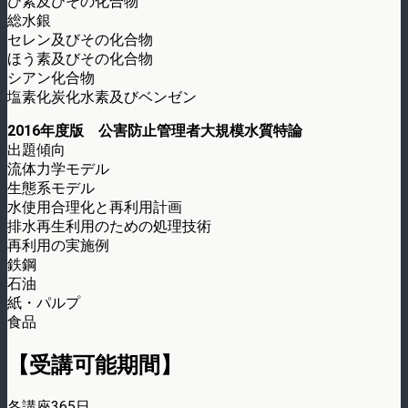
ひ素及びその化合物
総水銀
セレン及びその化合物
ほう素及びその化合物
シアン化合物
塩素化炭化水素及びベンゼン
2016年度版 公害防止管理者大規模水質特論
出題傾向
流体力学モデル
生態系モデル
水使用合理化と再利用計画
排水再生利用のための処理技術
再利用の実施例
鉄鋼
石油
紙・パルプ
食品
【受講可能期間】
各講座365日