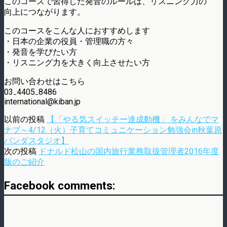
このコースで習得した発音のルールは、リスニング力の
向上につながります。
このコースをこんな人におすすめします
・日本の企業の役員・管理職の方々
・発音を学びたい方
・リスニング力を大きく向上させたい方
お問い合わせはこちら
03₋4405₋8486
international@kiban.jp
以前の投稿
【「やる気スイッチー達成動機」 をみんなでマ
ナブ～4/12（火）子育てコミュニケーション勉強会in秋葉原
パンダスタジオ】
次の投稿
ドナルド松山の国内旅行業務取扱管理者2016年度
版のご紹介
Facebook comments: