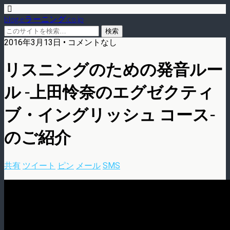
blog.eラーニング.co.jp
2016年3月13日 • コメントなし
リスニングのための発音ルー
ル -上田怜奈のエグゼクティ
ブ・イングリッシュ コース-
のご紹介
共有
ツイート
ピン
メール
SMS