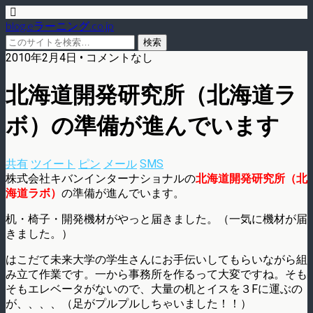
blog.eラーニング.co.jp
2010年2月4日 • コメントなし
北海道開発研究所（北海道ラ
ボ）の準備が進んでいます
共有
ツイート
ピン
メール
SMS
株式会社キバンインターナショナルの
北海道開発研究所（北
海道ラボ）
の準備が進んでいます。
机・椅子・開発機材がやっと届きました。（一気に機材が届
きました。）
はこだて未来大学の学生さんにお手伝いしてもらいながら組
み立て作業です。一から事務所を作るって大変ですね。そも
そもエレベータがないので、大量の机とイスを３Fに運ぶの
が、、、、（足がプルプルしちゃいました！！）