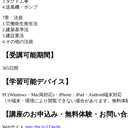
3.ダクト工事
4.送風機・ポンプ
7章 法規
1.労働衛生衛生法
2.建築基準法
3.建設業法
4.その他の法規
【受講可能期間】
365日間
【学習可能デバイス】
PC(Windows・Mac両対応)・iPhone・iPad・Android端末対応
（※端末・環境により閲覧できない場合があります。無料体
【講座のお申込み・無料体験・お問い合
Webサイト
http://bit.ly/1Z4to9i