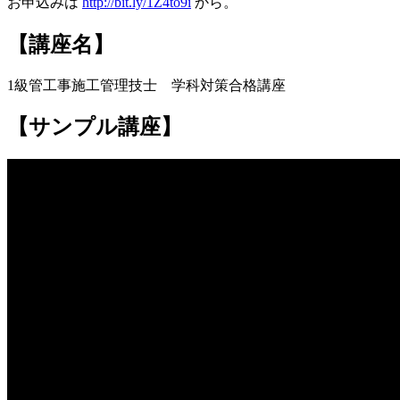
お申込みは
http://bit.ly/1Z4to9i
から。
【講座名】
1級管工事施工管理技士 学科対策合格講座
【サンプル講座】