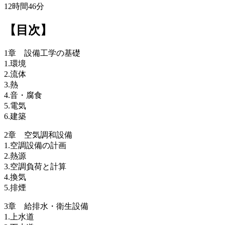
12時間46分
【目次】
1章 設備工学の基礎
1.環境
2.流体
3.熱
4.音・腐食
5.電気
6.建築
2章 空気調和設備
1.空調設備の計画
2.熱源
3.空調負荷と計算
4.換気
5.排煙
3章 給排水・衛生設備
1.上水道