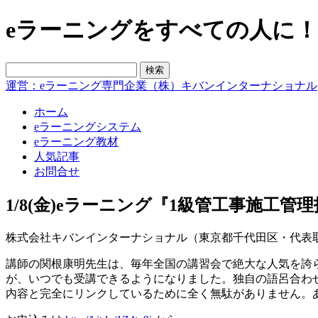
eラーニングをすべての人に！blo
運営：eラーニング専門企業（株）キバンインターナショナル
ホーム
eラーニングシステム
eラーニング教材
人気記事
お問合せ
1/8(金)eラーニング『1級管工事施工
株式会社キバンインターナショナル（東京都千代田区・代表取締
講師の関根康明先生は、毎年全国の講習会で絶大な人気を誇
が、いつでも受講できるようになりました。独自の語呂合わ
内容と完全にリンクしているために全く無駄がありません。