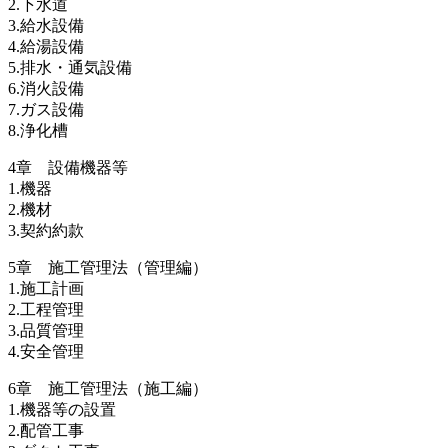
2.下水道
3.給水設備
4.給湯設備
5.排水・通気設備
6.消火設備
7.ガス設備
8.浄化槽
4章 設備機器等
1.機器
2.機材
3.契約約款
5章 施工管理法（管理編）
1.施工計画
2.工程管理
3.品質管理
4.安全管理
6章 施工管理法（施工編）
1.機器等の設置
2.配管工事