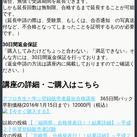
場合、無償で受講期間を延長できます。
しかも延長回数は無制限、合格するまで延長することが可能
です。
（延長申請の際は、受験票、もしくは、合否通知 の写真送
付など、不合格となってしまったことを証明するものが必要
です。）
30日間返金保証
「購入してみたけどちょっと合わない」「満足できない」そ
んな方には、30日間返金保証を行っております。
（返金申請の方法は講座内に掲載しておりますのでご確認く
ださい。）
講座の詳細・ご購入はこちら
アフロ先生と学ぶ登録販売者最短合格講座
365日間パック
早割価格(2016年1月15日まで）12000円（税込）
以前の投稿
【「福岡県」合格発表日！！結果詳細】～平成
２７年度登録販売者試験
次の投稿
【「宮崎県」合格発表日！！結果詳細】～平成２