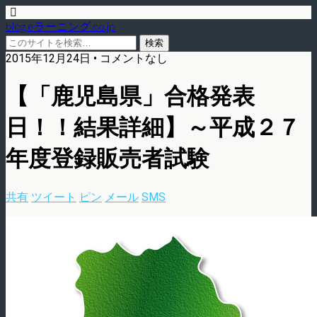
blog.eラーニング.co.jp
2015年12月24日 • コメントなし
【「鹿児島県」合格発表
日！！結果詳細】～平成２７
年度登録販売者試験
共有
ツイート
ピン
メール
SMS