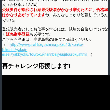
人（合格率：17.7%）
受験要件が緩和され結果受験者がかなり増えたのに、合格率
はかなりあがっています
ね。みんなしっかり勉強しているん
ですね。
登録販売者としてお仕事をするには、試験の合格だけではな
く
販売従事登録
も必要です。
こちらも詳細は、鹿児島県のHPでご確認ください。
（
http://www.pref.kagoshima.jp/ae10/kenko-
fukushi/yakuji-
eisei/yakkyoku/touroku/hannbaijyuujitouroku.html
）
再チャレンジ応援します!