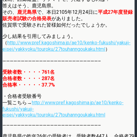
答えはそう、鹿児島県。
その、
鹿児島県
で、本日2105年12月24日に
平成27年度登録
販売者試験の合格発表
がありました。
佐賀県で受験された皆様如何だったでしょうか。
少し結果を引用してみましょう。
（
http://www.pref.kagoshima.jp/ae10/kenko-fukushi/yakuji-
eisei/yakkyoku/touroku/27touhanngoukaku.html
）
——————————————————————————–
受験者数・・・・761名
合格者数・・・・287名
合格率・・・・・37.7%
・合格者受験番号
一覧こちら→
http://www.pref.kagoshima.jp/ae10/kenko-
fukushi/yakuji-
eisei/yakkyoku/touroku/27touhanngoukaku.html
——————————————————————————–
鹿児島県の昨年26年の受験者は、受験者数447人、合格者79