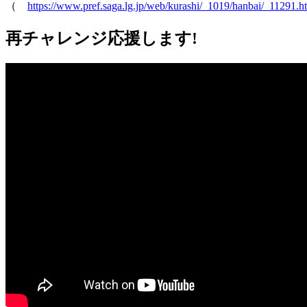
（
https://www.pref.saga.lg.jp/web/kurashi/_1019/hanbai/_11291.h
再チャレンジ応援します!