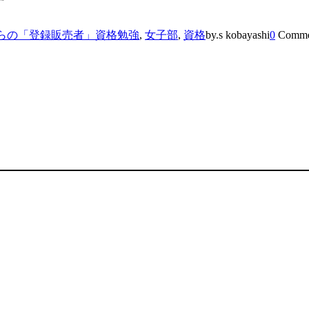
す
らの「登録販売者」資格勉強
,
女子部
,
資格
by.s kobayashi
0
Comme