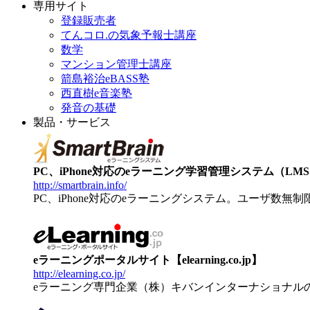
専用サイト
登録販売者
てんコロ.の気象予報士講座
数学
マンション管理士講座
箭島裕治eBASS塾
西直樹e音楽塾
発音の基礎
製品・サービス
PC、iPhone対応のeラーニング学習管理システム（LMS）【
http://smartbrain.info/
PC、iPhone対応のeラーニングシステム。ユーザ数無
eラーニングポータルサイト【elearning.co.jp】
http://elearning.co.jp/
eラーニング専門企業（株）キバンインターナショナル