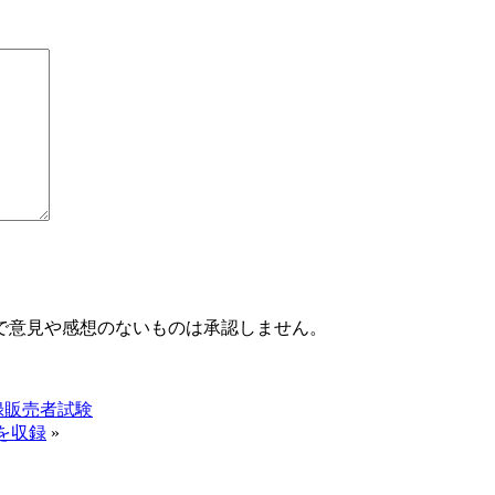
で意見や感想のないものは承認しません。
録販売者試験
4を収録
»