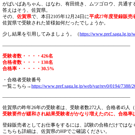
がばいばあちゃん、はなわ、有田焼き、ムツゴロウ、共通す
答えはそう、佐賀県。
その、
佐賀県
で、本日2105年12月24日に
平成27年度登録販売
佐賀県で受験された皆様如何だったでしょうか。
少し結果を引用してみましょう。（
https://www.pref.saga.lg.jp
——————————————————————————–
受験者数・・・・426名
合格者数・・・・130名
合格率・・・・・30.5%
・合格者受験番号
一覧こちら→
https://www.pref.saga.lg.jp/web/var/rev0/0194/7388
——————————————————————————–
佐賀県の昨年26年の受験者は、受験者数272人、合格者45人（合
受験要件が緩和され結果受験者がかなり増えたのに、合格率
登録販売者としてお仕事をするには、試験の合格だけではな
こちらも詳細は、佐賀県のHPでご確認ください。