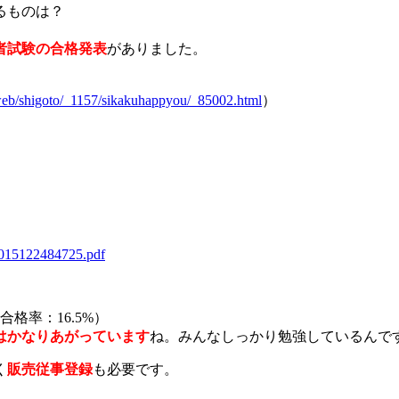
るものは？
者試験の合格発表
がありました。
/web/shigoto/_1157/sikakuhappyou/_85002.html
）
/2015122484725.pdf
格率：16.5%）
はかなりあがっています
ね。みんなしっかり勉強しているんで
く
販売従事登録
も必要です。