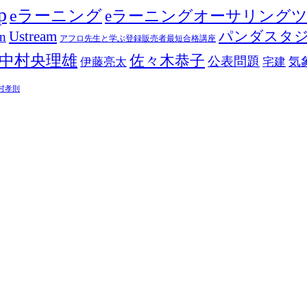
p
eラーニング
eラーニングオーサリング
Ustream
パンダスタ
in
アフロ先生と学ぶ登録販売者最短合格講座
中村央理雄
佐々木恭子
公表問題
伊藤亮太
気
宅建
村孝則