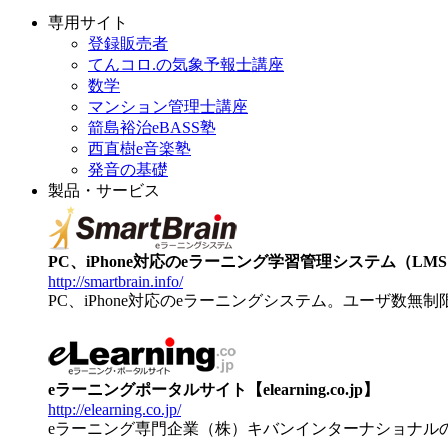
専用サイト
登録販売者
てんコロ.の気象予報士講座
数学
マンション管理士講座
箭島裕治eBASS塾
西直樹e音楽塾
発音の基礎
製品・サービス
PC、iPhone対応のeラーニング学習管理システム（LMS）【
http://smartbrain.info/
PC、iPhone対応のeラーニングシステム。ユーザ数無
eラーニングポータルサイト【elearning.co.jp】
http://elearning.co.jp/
eラーニング専門企業（株）キバンインターナショナル