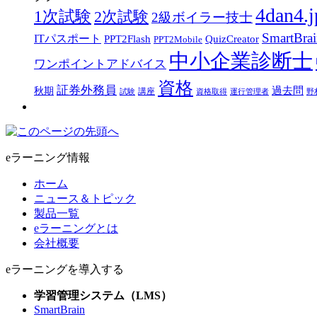
4dan4.j
1次試験
2次試験
2級ボイラー技士
SmartBra
ITパスポート
PPT2Flash
QuizCreator
PPT2Mobile
中小企業診断士
ワンポイントアドバイス
資格
証券外務員
過去問
秋期
講座
試験
資格取得
運行管理者
野
eラーニング情報
ホーム
ニュース＆トピック
製品一覧
eラーニングとは
会社概要
eラーニングを導入する
学習管理システム（LMS）
SmartBrain