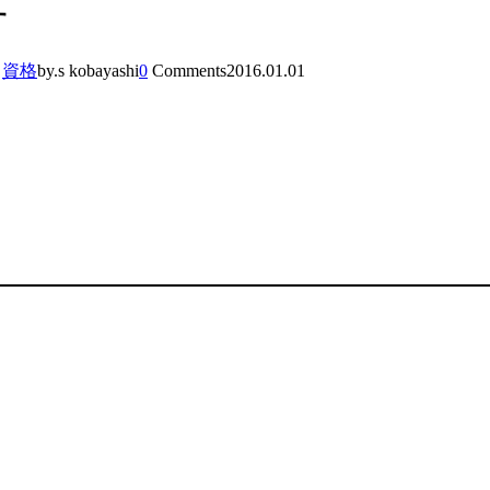
す
,
資格
by.s kobayashi
0
Comments
2016.01.01