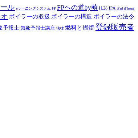
ツール
FPへの道by萌
H.28
IPA
eラーニングシステム
iPhone
FP
iPad
ジオ
ボイラーの取扱
ボイラーの構造
ボイラーの法令
登録販売者
燃料と燃焼
象予報士
気象予報士講座
法律