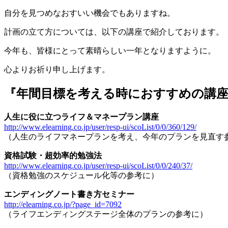
自分を見つめなおすいい機会でもありますね。
計画の立て方については、以下の講座で紹介しております。
今年も、皆様にとって素晴らしい一年となりますように。
心よりお祈り申し上げます。
『年間目標を考える時におすすめの講
人生に役に立つライフ＆マネープラン講座
http://www.elearning.co.jp/user/resp-ui/scoList/0/0/360/129/
（人生のライフマネープランを考え、今年のプランを見直す
資格試験・超効率的勉強法
http://www.elearning.co.jp/user/resp-ui/scoList/0/0/240/37/
（資格勉強のスケジュール化等の参考に）
エンディングノート書き方セミナー
http://elearning.co.jp/?page_id=7092
（ライフエンディングステージ全体のプランの参考に）