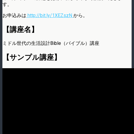
す。
お申込みは
http://bit.ly/1XEZszN
から。
【講座名】
ミドル世代の生活設計Bible（バイブル）講座
【サンプル講座】