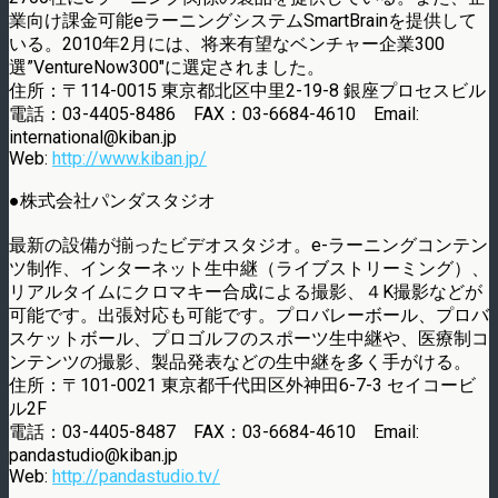
業向け課金可能eラーニングシステムSmartBrainを提供して
いる。2010年2月には、将来有望なベンチャー企業300
選”VentureNow300″に選定されました。
住所：〒114-0015 東京都北区中里2-19-8 銀座プロセスビル
電話：03-4405-8486 FAX：03-6684-4610 Email:
international@kiban.jp
Web:
http://www.kiban.jp/
●株式会社パンダスタジオ
最新の設備が揃ったビデオスタジオ。e-ラーニングコンテン
ツ制作、インターネット生中継（ライブストリーミング）、
リアルタイムにクロマキー合成による撮影、４K撮影などが
可能です。出張対応も可能です。プロバレーボール、プロバ
スケットボール、プロゴルフのスポーツ生中継や、医療制コ
ンテンツの撮影、製品発表などの生中継を多く手がける。
住所：〒101-0021 東京都千代田区外神田6-7-3 セイコービ
ル2F
電話：03-4405-8487 FAX：03-6684-4610 Email:
pandastudio@kiban.jp
Web:
http://pandastudio.tv/