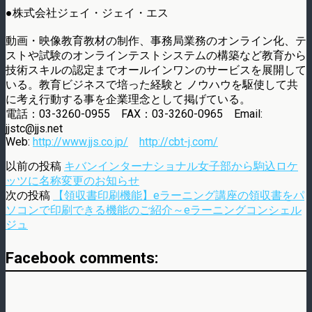
●株式会社ジェイ・ジェイ・エス
動画・映像教育教材の制作、事務局業務のオンライン化、テ
ストや試験のオンラインテストシステムの構築など教育から
技術スキルの認定までオールインワンのサービスを展開して
いる。教育ビジネスで培った経験と ノウハウを駆使して共
に考え行動する事を企業理念として掲げている。
電話：03-3260-0955 FAX：03-3260-0965 Email:
jjstc@jjs.net
Web:
http://www.jjs.co.jp/
http://cbt-j.com/
以前の投稿
キバンインターナショナル女子部から駒込ロケ
ッツに名称変更のお知らせ
次の投稿
【領収書印刷機能】eラーニング講座の領収書をパ
ソコンで印刷できる機能のご紹介～eラーニングコンシェル
ジュ
Facebook comments: