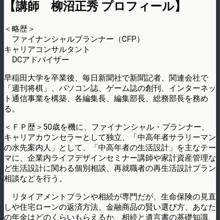
【講師 柳沼正秀 プロフィール】
＜略歴＞
ファイナンシャルプランナー（CFP）
キャリアコンサルタント
DCアドバイザー
早稲田大学を卒業後、毎日新聞社で新聞記者、関連会社で
「週刊将棋」、パソコン誌、ゲーム誌の創刊、インターネッ
ト通信事業を構築、各編集長、編集部長、総務部長を務め
る。
＜ＦＰ歴＞50歳を機に、ファイナンシャル・プランナー、
キャリアカウンセラーとして独立、「中高年者サラリーマン
の水先案内人」として、「中高年者の生活設計」を主なテー
マに、企業内ライフデザインセミナー講師や家計資産管理な
ど生活設計に関わる個別相談、再就職者の再生活設計プラン
相談などを行う。
リタイアメントプランや相続が専門だが、生命保険の見直
しや住宅ローンの返済方法、金融商品の賢い選び方、あなた
の年金はどのくらいもらえるか、相続と遺言書の基礎知識、