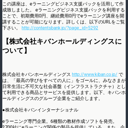
この講座は、eラーニングビジネス支援パックを活用して作
成致しました。 eラーニングビジネス支援パックを利用する
ことで、初期費用0円、継続費用0円でeラーニング講座を開
講することが可能になります。詳しくは、以下のURLをご覧
下さい。
http://contentsbank.jp/?page_id=5292
【株式会社キバンホールディングスに
ついて】
株式会社キバンホールディングス
http://www.kiban.co.jp/
で
は、「最高の学びをすべての人に」をゴールに、みなさまが
日常生活に不可欠な社会基盤（インフラストラクチャ）とし
て利用できる商品とサービスを提供します。以下、キバンホ
ールディングスのグループ企業をご紹介します。
●株式会社キバンインターナショナル
eラーニング専門企業。6種類の教材作成ソフトを発売。
2700社にeラーニング関係の製品を提供している。また、企