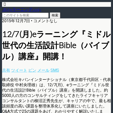
blog.eラーニング.co.jp
2015年12月7日 • コメントなし
12/7(月)eラーニング『ミドル
世代の生活設計Bible（バイブ
ル）講座』開講！
共有
ツイート
ピン
メール
SMS
株式会社キバンインターナショナル（東京都千代田区・代表
取締役 中村央理雄）は、12/7(月)、eラーニング『ミドル世
代の生活設計Bible（バイブル）講座』を開講しました。約
5000人の方のコンサルティングをしてきたライフキャリア
コンサルタントの柳沼正秀先生が、キャリアの中で、最も相
談頻度の高い課題を整理体系化して講座にいたしました。
Q&A方式で25の課題をあげ、わかりやすく解説いたしま