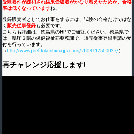
受験要件が緩和され結果受験者がかなり増えたためか、合格
率は低くなっています
ね。
登録販売者としてお仕事をするには、試験の合格だけではな
く
販売従事登録
も必要です。
こちらも詳細は、徳島県のHPでご確認ください。徳島県で
は、県庁２階の保健福祉部薬務課で、販売従事登録申請の受
付を行っています。
（
http://www.pref.tokushima.jp/docs/2008112500027/
）
再チャレンジ応援します!