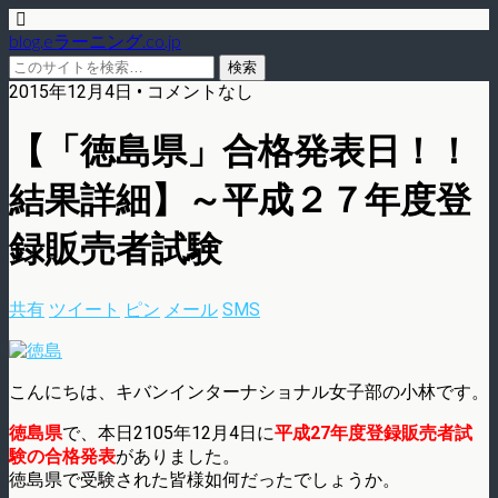
blog.eラーニング.co.jp
2015年12月4日 • コメントなし
【「徳島県」合格発表日！！
結果詳細】～平成２７年度登
録販売者試験
共有
ツイート
ピン
メール
SMS
こんにちは、キバンインターナショナル女子部の小林です。
徳島県
で、本日2105年12月4日に
平成27年度登録販売者試
験の合格発表
がありました。
徳島県で受験された皆様如何だったでしょうか。