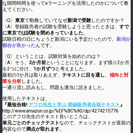
な隙間時間を使ってeラーニングを活用したのかについて教
えてください。
〈Q〉
東京
で勤務していてなぜ
新潟で受験
したのですか？
〈A〉登録販売者の試験を受験しようと思ったときは、
すで
に東京では試験を閉めきっていました
。
試験日程の日にちょうど新潟にいる予定だったので、
新潟が
都合が良かった
んです。
〈Q〉ということは、試験対策を始めたのは？
〈A〉そう、
2か月前
ということになります。まず残り2か月
を2つに分け、
1か月ずつ
と考えました。
最初の1か月は取りあえず、
テキストに目を通し
、
傾向と対
策を分析
しました。
一通り流し読みもし、問題も適当に説きました。
使用したテキストは、
『最短合格!
アフロ先生と学ぶ 登録販売者合格テキスト
』
http://www.amazon.co.jp/%EF%BC%90/dp/4274215776
このアフロ先生のテキスト良いところは、
単元ごとのチェックテスト
なので、チェックテストが直前の
内容なので
満点が取れます
。