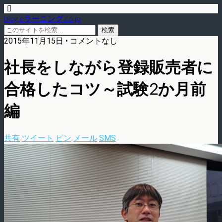
blog.eラーニング.co.jp
2015年11月15日 • コメントなし
社長をしながら登録販売者に
合格したコツ～試験2か月前
編
共有
ツイート
ピン
メール
SMS