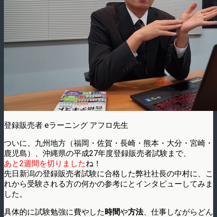
登録販売者 eラーニング アフロ先生
ついに、九州地方（福岡・佐賀・長崎・熊本・大分・宮崎・
鹿児島）、沖縄県の平成27年度登録販売者試験まで、
あと2週間を切りました
ね！
先日新潟の登録販売者試験に合格した弊社社長の中村に、こ
れから受験される方の何かの参考にとインタビューしてみま
した。
具体的に試験勉強に費やした
時間
や
方法
、仕事しながらどん