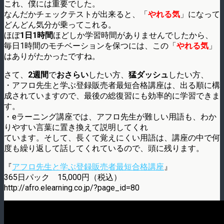
これ、僕には重要でした。
なんだかチェックテストが出来ると、「
やれる気
」になって
どんどん気分が乗ってこれる。
ほぼ
1日1時間
ほどしか学習時間がありませんでしたから、
毎日1時間のモチベーションを保つには、この「
やれる気
」
はありがたかったですね。
さて、
2週間
で
おさらい
したい方、
猛ダッシュ
したい方、
・アフロ先生と学ぶ登録販売者最短合格講座は、出る順に構
成されていますので、最後の総復習にも効率的に学習できま
す。
・eラーニング講座では、アフロ先生が難しい用語も、わか
りやすい言葉に置き換えて説明してくれ
ています。そして、長くて覚えにくい用語は、講座の中で何
度も繰り返して話してくれているので、頭に残ります。
『
アフロ先生と学ぶ登録販売者最短合格講座
』
365日パック 15,000円（税込）
http://afro.elearning.co.jp/?page_id=80