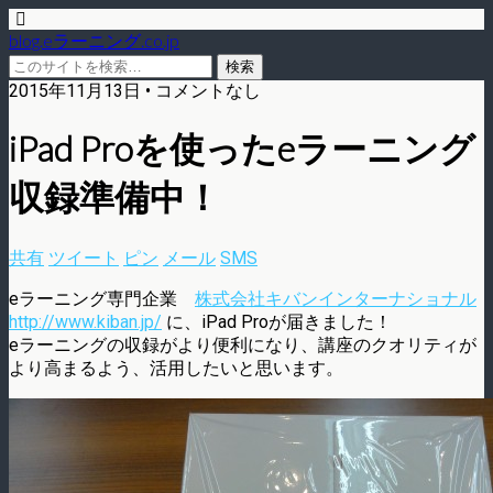
blog.eラーニング.co.jp
2015年11月13日 • コメントなし
iPad Proを使ったeラーニング
収録準備中！
共有
ツイート
ピン
メール
SMS
eラーニング専門企業
株式会社キバンインターナショナル
http://www.kiban.jp/
に、iPad Proが届きました！
eラーニングの収録がより便利になり、講座のクオリティが
より高まるよう、活用したいと思います。