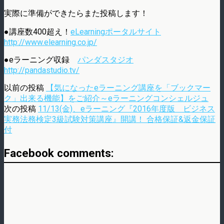
実際に準備ができたらまた投稿します！
●講座数400超え！
eLearningポータルサイト
http://www.elearning.co.jp/
●eラーニング収録
パンダスタジオ
http://pandastudio.tv/
以前の投稿
【気になったeラーニング講座を「ブックマー
ク」出来る機能】をご紹介～eラーニングコンシェルジュ
次の投稿
11/13(金)、eラーニング『2016年度版 ビジネス
実務法務検定3級試験対策講座』開講！ 合格保証&返金保証
付
Facebook comments: