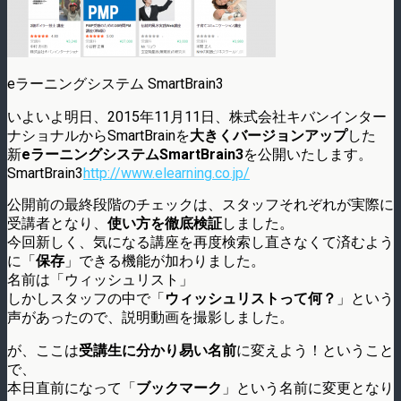
eラーニングシステム SmartBrain3
いよいよ明日、2015年11月11日、株式会社キバンインター
ナショナルからSmartBrainを
大きくバージョンアップ
した
新
eラーニングシステムSmartBrain3
を公開いたします。
SmartBrain3
http://www.elearning.co.jp/
公開前の最終段階のチェックは、スタッフそれぞれが実際に
受講者となり、
使い方を徹底検証
しました。
今回新しく、気になる講座を再度検索し直さなくて済むよう
に「
保存
」できる機能が加わりました。
名前は「ウィッシュリスト」
しかしスタッフの中で「
ウィッシュリストって何？
」という
声があったので、説明動画を撮影しました。
が、ここは
受講生に分かり易い名前
に変えよう！ということ
で、
本日直前になって「
ブックマーク
」という名前に変更となり