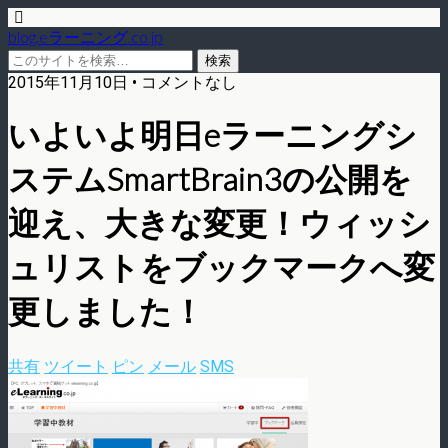
blog.eラーニング.co.jp
2015年11月10日 • コメントなし
いよいよ明日eラーニングシ
ステムSmartBrain3の公開を
迎え、大きな変更！ウィッシ
ュリストをブックマークへ変
更しました！
共有
ツイート
ピン
メール
SMS