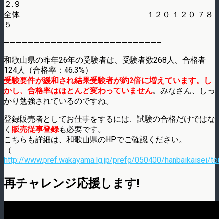
２.９
全体 １２０ １２０ ７８.
５
——————————————————————————–
和歌山県の昨年26年の受験者は、受験者数268人、合格者
124人（合格率：46.3%）
受験要件が緩和され結果受験者が約2倍に増えています。し
かし、合格率はほとんど変わっていません
。みなさん、しっ
かり勉強されているのですね。
登録販売者としてお仕事をするには、試験の合格だけではな
く
販売従事登録
も必要です。
こちらも詳細は、和歌山県のHPでご確認ください。
（
http://www.pref.wakayama.lg.jp/prefg/050400/hanbaikaisei/to
再チャレンジ応援します!