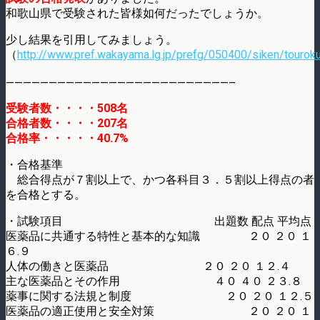
和歌山県で受験された皆様如何だったでしょうか。
少し結果を引用してみましょう。
（
http://www.pref.wakayama.lg.jp/prefg/050400/siken/touroku
——————————————————————————–
受験者数・・・・508名
合格者数・・・・207名
合格率・・・・・40.7%
・合格基準
総合得点が７割以上で、かつ各科目３．５割以上得点の者
を合格とする。
・試験項目 出題数 配点 平均点
医薬品に共通する特性と基本的な知識 ２０ ２０ １
６.９
人体の働きと医薬品 ２０ ２０ １２.４
主な医薬品とその作用 ４０ ４０ ２３.８
薬事に関する法規と制度 ２０ ２０ １２.５
医薬品の適正使用と安全対策 ２０ ２０ １