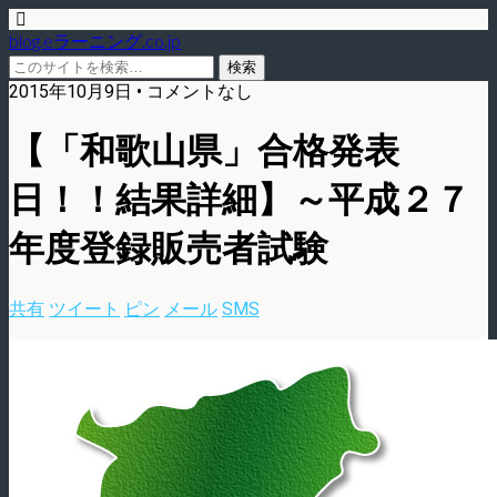
blog.eラーニング.co.jp
2015年10月9日 • コメントなし
【「和歌山県」合格発表
日！！結果詳細】～平成２７
年度登録販売者試験
共有
ツイート
ピン
メール
SMS