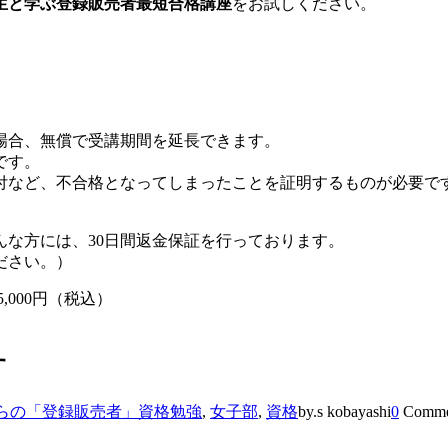
生と学ぶ登録販売者最短合格講座
をお試しください。
場合、無償で受講期間を延長できます。
です。
付など、不合格となってしまったことを証明するものが必要で
な方には、30日間返金保証を行っております。
ださい。）
5,000円（税込）
す
らの「登録販売者」資格勉強
,
女子部
,
資格
by.s kobayashi
0
Comme