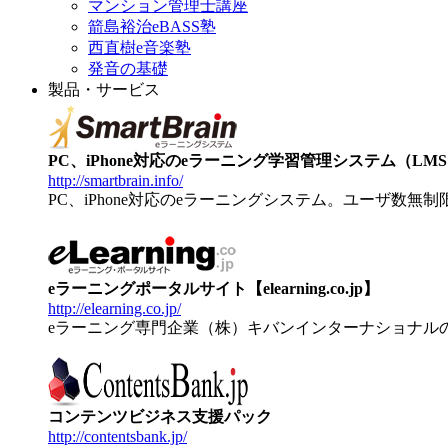
マンション管理士講座
箭島裕治eBASS塾
西直樹e音楽塾
発音の基礎
製品・サービス
PC、iPhone対応のeラーニング学習管理システム（LMS）【
http://smartbrain.info/
PC、iPhone対応のeラーニングシステム。ユーザ数無
eラーニングポータルサイト【elearning.co.jp】
http://elearning.co.jp/
eラーニング専門企業（株）キバンインターナショナル
コンテンツビジネス支援パック
http://contentsbank.jp/