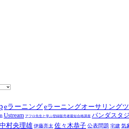
p
eラーニング
eラーニングオーサリング
Ustream
パンダスタ
in
アフロ先生と学ぶ登録販売者最短合格講座
中村央理雄
佐々木恭子
公表問題
伊藤亮太
気
宅建