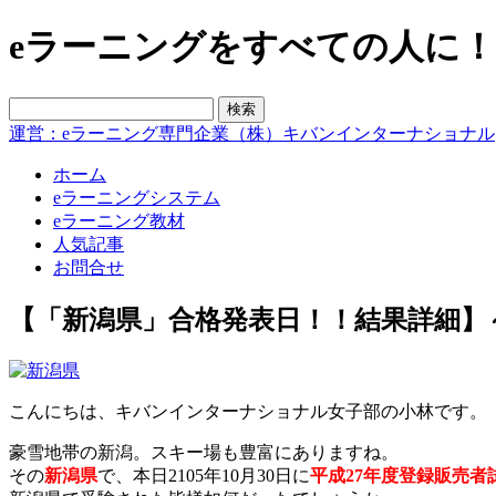
eラーニングをすべての人に！blo
運営：eラーニング専門企業（株）キバンインターナショナル
ホーム
eラーニングシステム
eラーニング教材
人気記事
お問合せ
【「新潟県」合格発表日！！結果詳細】
こんにちは、キバンインターナショナル女子部の小林です。
豪雪地帯の新潟。スキー場も豊富にありますね。
その
新潟県
で、本日2105年10月30日に
平成27年度登録販売者