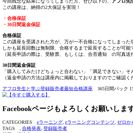
今回残念な結果になってしまった方、ぜひ以下の、
アフロ先
この講座は、納得の2大保証を実現！
・合格保証
・30日間返金保証
合格保証
この講座を受講された方が、万が一不合格になってしまった
しかも延長回数は無制限、合格するまで延長することが可能
（延長申請の際は、受験票、もしくは、合否通知 の写真送
30日間返金保証
「購入してみたけどちょっと合わない」「満足できない」そん
（返金申請の方法は講座内に掲載しておりますのでご確認く
アフロ先生と学ぶ登録販売者最短合格講座
365日間パック 1
Facebookページもよろしくお願いしま
CATEGORIES
eラーニング
,
eラーニングコンテンツ
,
ゼロか
TAGS ,
合格発表
,
登録販売者