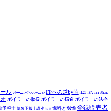
ツール
FPへの道by萌
H.28
IPA
eラーニングシステム
iPhone
FP
iPad
ジオ
ボイラーの取扱
ボイラーの構造
ボイラーの法令
登録販売者
燃料と燃焼
象予報士
気象予報士講座
法律