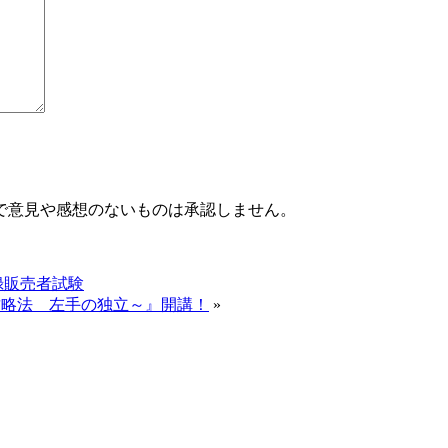
で意見や感想のないものは承認しません。
録販売者試験
Beat攻略法 左手の独立～』開講！
»