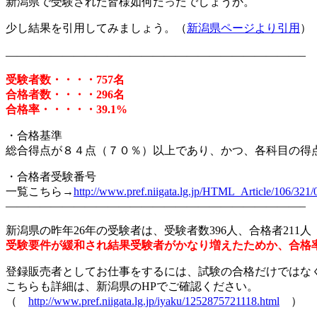
新潟県で受験された皆様如何だったでしょうか。
少し結果を引用してみましょう。（
新潟県ページより引用
）
——————————————————————————–
受験者数・・・・757名
合格者数・・・・296名
合格率・・・・・39.1%
・合格基準
総合得点が８４点（７０％）以上であり、かつ、各科目の得
・合格者受験番号
一覧こちら→
http://www.pref.niigata.lg.jp/HTML_Article/106/32
——————————————————————————–
新潟県の昨年26年の受験者は、受験者数396人、合格者211人（
受験要件が緩和され結果受験者がかなり増えたためか、合格
登録販売者としてお仕事をするには、試験の合格だけではな
こちらも詳細は、新潟県のHPでご確認ください。
（
http://www.pref.niigata.lg.jp/iyaku/1252875721118.html
）