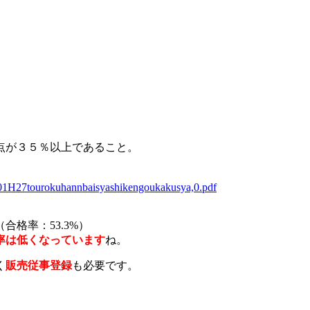
点が３５％以上であること。
1/01H27tourokuhannbaisyashikengoukakusya,0.pdf
合格率：53.3%）
率は低くなっています
ね。
く
販売従事登録
も必要です。