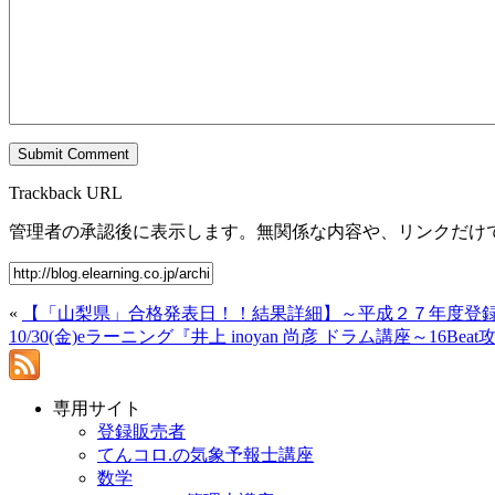
Trackback URL
管理者の承認後に表示します。無関係な内容や、リンクだけ
«
【「山梨県」合格発表日！！結果詳細】～平成２７年度登
10/30(金)eラーニング『井上 inoyan 尚彦 ドラム講座～16
専用サイト
登録販売者
てんコロ.の気象予報士講座
数学