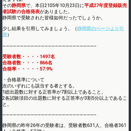
その
静岡県
で、本日2105年10月23日に
平成27年度登録販売
者試験の合格発表
がありました。
静岡県で受験された皆様如何だったでしょうか。
少し結果を引用してみましょう。（
静岡県のページより引
用
）
——————————————————————————–
受験者数・・・・1497名
合格者数・・・・866名
合格率・・・・・57.9%
・合格基準について
次のいずれにも該当する者とする。
1総出題数に対する正答率が7割以上であること。
2各試験項目の出題数に対する正答率が3割5分以上であるこ
と。
——————————————————————————–
静岡県の昨年26年の受験者は、受験者数631人、合格者361