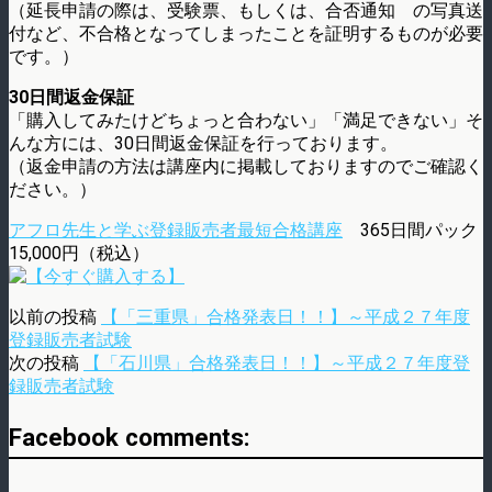
（延長申請の際は、受験票、もしくは、合否通知 の写真送
付など、不合格となってしまったことを証明するものが必要
です。）
30日間返金保証
「購入してみたけどちょっと合わない」「満足できない」そ
んな方には、30日間返金保証を行っております。
（返金申請の方法は講座内に掲載しておりますのでご確認く
ださい。）
アフロ先生と学ぶ登録販売者最短合格講座
365日間パック
15,000円（税込）
以前の投稿
【「三重県」合格発表日！！】～平成２７年度
登録販売者試験
次の投稿
【「石川県」合格発表日！！】～平成２７年度登
録販売者試験
Facebook comments: