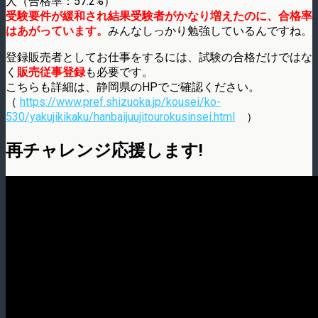
人（合格率：57.2%）
受験要件が緩和され結果受験者がかなり増えたのに、合格率
はあがっています。
みんなしっかり勉強しているんですね。
登録販売者としてお仕事をするには、試験の合格だけではな
く
販売従事登録
も必要です。
こちらも詳細は、静岡県のHPでご確認ください。
（
https://www.pref.shizuoka.jp/kousei/ko-
530/yakujikikaku/hanbaijuujitourokusinsei.html
）
再チャレンジ応援します!