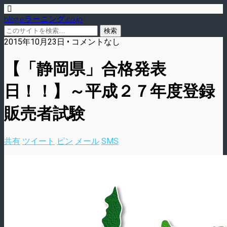
blog.eラーニング.co.jp
2015年10月23日 • コメントなし
【「静岡県」合格発表
日！！】～平成２７年度登録
販売者試験
共有
ツイート
ピン
メール
SMS