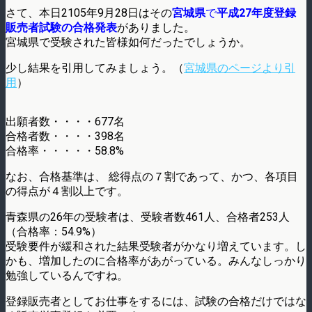
さて、本日2105年9月28日はその
宮城県
で
平成27年度登録
販売者試験の合格発表
がありました。
宮城県で受験された皆様如何だったでしょうか。
少し結果を引用してみましょう。（
宮城県のページより引
用
）
出願者数・・・・677名
合格者数・・・・398名
合格率・・・・・58.8%
なお、合格基準は、 総得点の７割であって、かつ、各項目
の得点が４割以上です。
青森県の26年の受験者は、受験者数461人、合格者253人
（合格率：54.9%）
受験要件が緩和された結果受験者がかなり増えています。し
かも、増加したのに合格率があがっている。みんなしっかり
勉強しているんですね。
登録販売者としてお仕事をするには、試験の合格だけではな