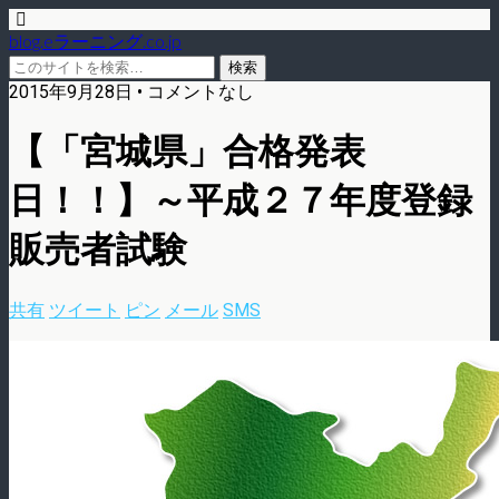
blog.eラーニング.co.jp
2015年9月28日 • コメントなし
【「宮城県」合格発表
日！！】～平成２７年度登録
販売者試験
共有
ツイート
ピン
メール
SMS