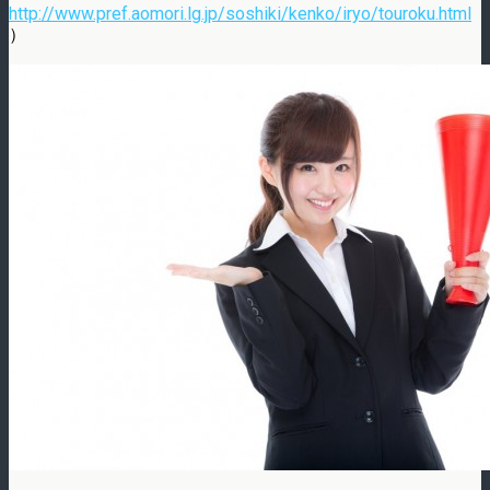
http://www.pref.aomori.lg.jp/soshiki/kenko/iryo/touroku.html
）