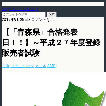
blog.eラーニング.co.jp
2015年9月28日 • コメントなし
【「青森県」合格発表
日！！】～平成２７年度登録
販売者試験
共有
ツイート
ピン
メール
SMS