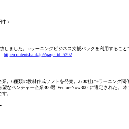
： 田中）
致しました。 eラーニングビジネス支援パックを利用すること
。
http://contentsbank.jp/?page_id=5292
】
門企業。6種類の教材作成ソフトを発売。2700社にeラーニング
将来有望なベンチャー企業300選”VentureNow300″に選定
です。
す