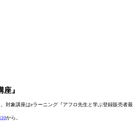
講座』
した。対象講座はeラーニング『アフロ先生と学ぶ登録販売者最
=110
から。