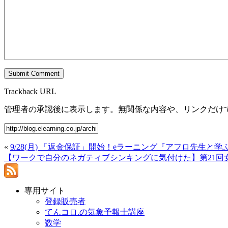
Trackback URL
管理者の承認後に表示します。無関係な内容や、リンクだけ
«
9/28(月) 「返金保証」開始！eラーニング『アフロ先生と
【ワークで自分のネガティブシンキングに気付けた】第21回
専用サイト
登録販売者
てんコロ.の気象予報士講座
数学