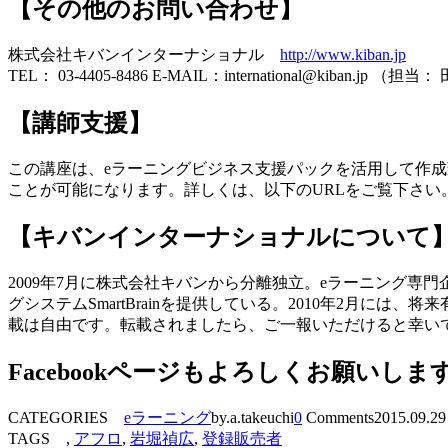
【その他のお問い合わせ】
株式会社キバンインターナショナル
http://www.kiban.jp
TEL： 03-4405-8486 E-MAIL：international@kiban.jp （担当
【講師支援】
この講座は、eラーニングビジネス支援パックを活用して作成
ことが可能になります。詳しくは、以下のURLをご覧下さい
【キバンインターナショナルについて
2009年7月に株式会社キバンから分離独立。eラーニング専
グシステムSmartBrainを提供している。2010年2月には、
載は自由です。転載されましたら、ご一報いただけると幸い
Facebookページもよろしくお願いしま
CATEGORIES
eラーニング
by.a.takeuchi
0
Comments
2015.09.29
TAGS ,
アフロ
,
岩堀禎広
,
登録販売者