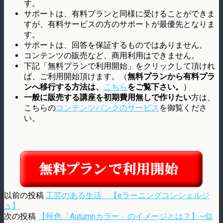
す。
サポートは、有料プランと同様に受けることができま
すが、有料サービスの方のサポートが最優先となりま
す。
サポートは、回答を保証するものではありません。
コンテンツの販売など、商用利用はできません。
下記「無料プランで利用開始」をクリックして頂けれ
ば、ご利用開始頂けます。（
無料プランから有料プラ
ンへ移行する方法は、
こちら
をご覧下さい。
）
一般に販売する講座を初期費用無しで作りたい
方は、
こちらの
コンテンツバンクのサービス
を御覧くださ
い。
以前の投稿
工芸のある生活 【eラーニングコンシェルジ
ュ】
次の投稿
【秋色「Autumnカラー」のイメージとは？】~似