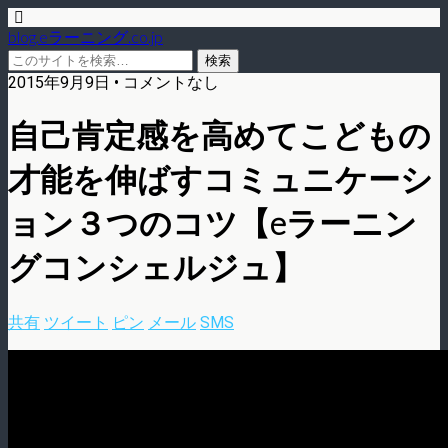
blog.eラーニング.co.jp
2015年9月9日 • コメントなし
自己肯定感を高めてこどもの
才能を伸ばすコミュニケーシ
ョン３つのコツ【eラーニン
グコンシェルジュ】
共有
ツイート
ピン
メール
SMS