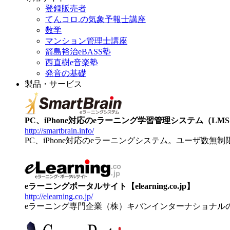
登録販売者
てんコロ.の気象予報士講座
数学
マンション管理士講座
箭島裕治eBASS塾
西直樹e音楽塾
発音の基礎
製品・サービス
PC、iPhone対応のeラーニング学習管理システム（LMS）【
http://smartbrain.info/
PC、iPhone対応のeラーニングシステム。ユーザ数無
eラーニングポータルサイト【elearning.co.jp】
http://elearning.co.jp/
eラーニング専門企業（株）キバンインターナショナル