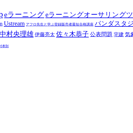
p
eラーニング
eラーニングオーサリング
Ustream
パンダスタ
in
アフロ先生と学ぶ登録販売者最短合格講座
中村央理雄
佐々木恭子
公表問題
伊藤亮太
気
宅建
村孝則