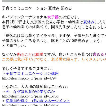
子育てコミュニケーション 夏休み 誉める
キバンインターナショナル
女子部
の衣笠です。
本日7月17日より文京区の公立小学校・幼稚園は
夏休み
に入り
息子の幼稚園での終業式で、園長先生がこんなことをおっし
「夏休みは親も暑くてイライラしますが、子供たちも暑くて
子供の良いところを見つけ、叱ることの10倍褒めましょう」
との事でした。
なかなか
怒ることは簡単
ですが、良いところを見つけ
褒める
この夏は我が子だけでなく、老若男女限らず、たくさんいい
楽しく子育てするご参考に↓↓↓
＞
子育てコミュニケーション講座
http://elearning.co.jp/?page_id=4797
ちなみに、大人用のほめ育はこちら↓↓↓
＞
今、なぜほめ育が必要なのか
http://elearning.co.jp/?page_id=15760
＞
従業員が輝く ほめ育マネージメント
http://elearning.co.jp/?page_id=14308