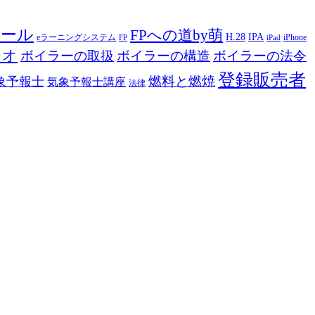
ツール
FPへの道by萌
H.28
IPA
eラーニングシステム
iPhone
FP
iPad
ジオ
ボイラーの取扱
ボイラーの構造
ボイラーの法令
登録販売者
燃料と燃焼
象予報士
気象予報士講座
法律