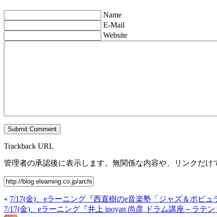
Name
E-Mail
Website
Trackback URL
管理者の承認後に表示します。無関係な内容や、リンクだけ
«
7/17(金)、eラーニング『西直樹のe音楽塾「ジャズ＆ポピュラーピアノ
7/17(金)、eラーニング『井上 inoyan 尚彦 ドラム講座～