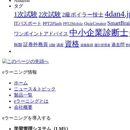
Amazon
タグ
4dan4.j
1次試験
2次試験
2級ボイラー技士
SmartBra
ITパスポート
PPT2Flash
QuizCreator
PPT2Mobile
中小企業診断士
ワンポイントアドバイス
資格
証券外務員
過去問
秋期
講座
試験
資格取得
運行管理者
野
eラーニング情報
ホーム
ニュース＆トピック
製品一覧
eラーニングとは
会社概要
eラーニングを導入する
学習管理システム（LMS）