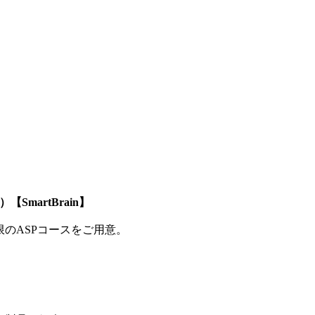
SmartBrain】
制限のASPコースをご用意。