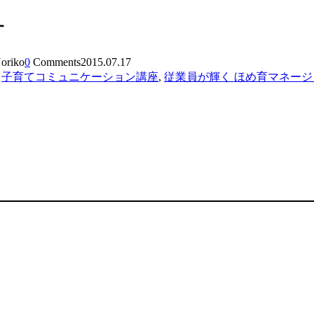
す
oriko
0
Comments
2015.07.17
,
子育てコミュニケーション講座
,
従業員が輝く ほめ育マネー