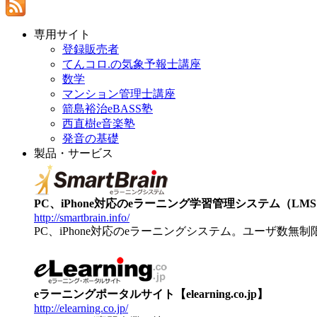
専用サイト
登録販売者
てんコロ.の気象予報士講座
数学
マンション管理士講座
箭島裕治eBASS塾
西直樹e音楽塾
発音の基礎
製品・サービス
PC、iPhone対応のeラーニング学習管理システム（LMS）【
http://smartbrain.info/
PC、iPhone対応のeラーニングシステム。ユーザ数無
eラーニングポータルサイト【elearning.co.jp】
http://elearning.co.jp/