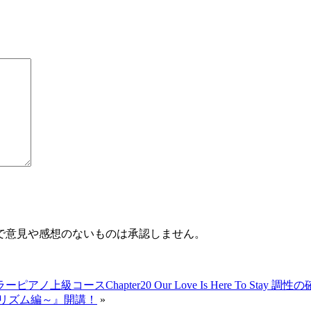
で意見や感想のないものは承認しません。
上級コースChapter20 Our Love Is Here To Sta
ラテンリズム編～』開講！
»