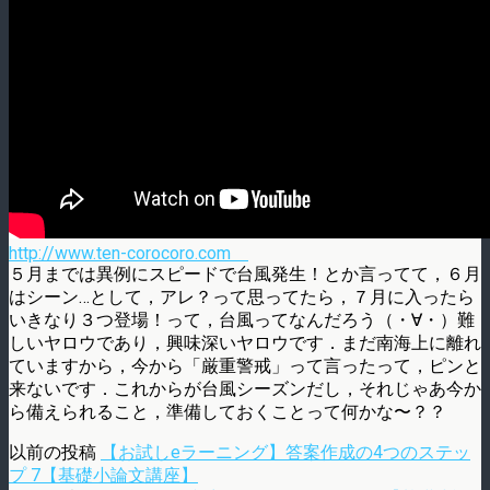
http://www.ten-corocoro.com
５月までは異例にスピードで台風発生！とか言ってて，６月
はシーン…として，アレ？っ­て思ってたら，７月に入ったら
いきなり３つ登場！って，台風ってなんだろう（・∀・）­難
しいヤロウであり，興味深いヤロウです．まだ南海上に離れ
ていますから，今から「厳­重警戒」って言ったって，ピンと
来ないです．これからが台風シーズンだし，それじゃあ­今か
ら備えられること，準備しておくことって何かな〜？？
以前の投稿
【お試しeラーニング】答案作成の4つのステッ
プ 7【基礎小論文講座】