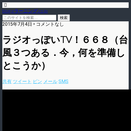
blog.eラーニング.co.jp
2015年7月4日 • コメントなし
ラジオっぽいTV！６６８（台
風３つある．今，何を準備し
とこうか）
共有
ツイート
ピン
メール
SMS