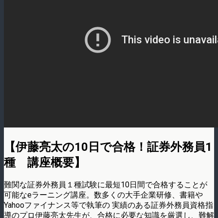
【伊藤亮太の10日で合格！証券外務員1
種 講座概要】
難関な証券外務員１種試験に最短10日間で合格することが
可能なeラーニング講座。数多くの大手企業研修、書籍や
Yahooファイナンス等で執筆の 実績のある証券外務員資格指
導のプロ伊藤亮太先生が、合格に必要な知識を厳選し、難解