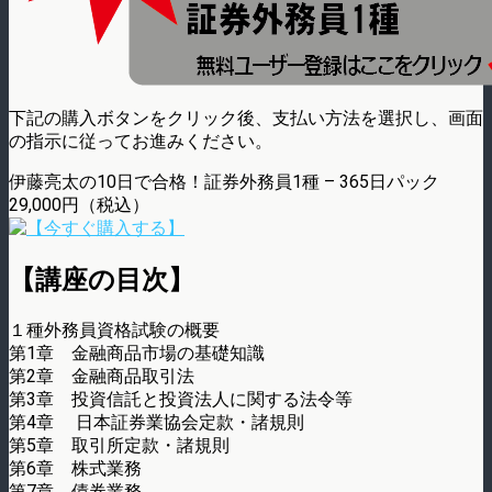
下記の購入ボタンをクリック後、支払い方法を選択し、画面
の指示に従ってお進みください。
伊藤亮太の10日で合格！証券外務員1種 – 365日パック
29,000円（税込）
【講座の目次】
１種外務員資格試験の概要
第1章 金融商品市場の基礎知識
第2章 金融商品取引法
第3章 投資信託と投資法人に関する法令等
第4章 日本証券業協会定款・諸規則
第5章 取引所定款・諸規則
第6章 株式業務
第7章 債券業務