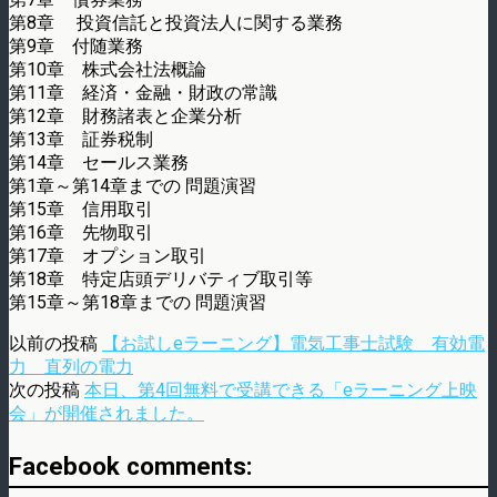
第8章 投資信託と投資法人に関する業務
第9章 付随業務
第10章 株式会社法概論
第11章 経済・金融・財政の常識
第12章 財務諸表と企業分析
第13章 証券税制
第14章 セールス業務
第1章～第14章までの 問題演習
第15章 信用取引
第16章 先物取引
第17章 オプション取引
第18章 特定店頭デリバティブ取引等
第15章～第18章までの 問題演習
以前の投稿
【お試しeラーニング】電気工事士試験 有効電
力 直列の電力
次の投稿
本日、第4回無料で受講できる「eラーニング上映
会」が開催されました。
Facebook comments: