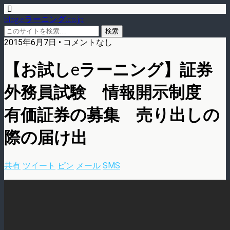
blog.eラーニング.co.jp
2015年6月7日 • コメントなし
【お試しeラーニング】証券
外務員試験 情報開示制度
有価証券の募集 売り出しの
際の届け出
共有
ツイート
ピン
メール
SMS