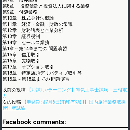
第8章 投資信託と投資法人に関する業務
第9章 付随業務
第10章 株式会社法概論
第11章 経済・金融・財政の常識
第12章 財務諸表と企業分析
第13章 証券税制
第14章 セールス業務
第1章～第14章までの 問題演習
第15章 信用取引
第16章 先物取引
第17章 オプション取引
第18章 特定店頭デリバティブ取引等
第15章～第18章までの 問題演習
以前の投稿
【お試しeラーニング】電気工事士試験 三相電
力
次の投稿
【申込期限7月6日(消印有効)!!】国内旅行業務取扱
管理者試験
Facebook comments: