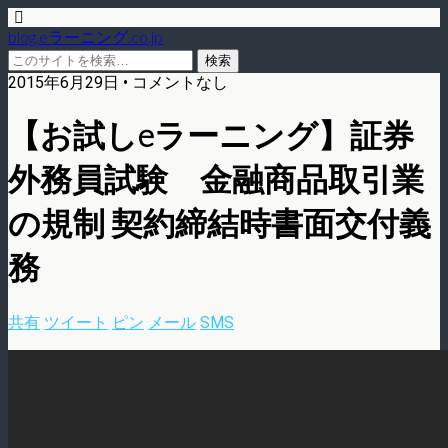
blog.eラーニング.co.jp
2015年6月29日 • コメントなし
【お試しeラーニング】証券
外務員試験 金融商品取引業
の規制 契約締結時書面交付義
務
共有
ツイート
ピン
メール
SMS