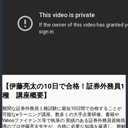
【伊藤亮太の10日で合格！証券外務員1
種 講座概要】
難関な証券外務員１種試験に最短10日間で合格することが
可能なeラーニング講座。数多くの大手企業研修、書籍や
Yahooファイナンス等で執筆の 実績のある証券外務員資格指
導のプロ伊藤亮太先生が、合格に必要な知識を厳選し、難解