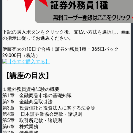
下記の購入ボタンをクリック後、支払い方法を選択し、画面
の指示に従ってお進みください。
伊藤亮太の10日で合格！証券外務員1種 – 365日パック
29,000円（税込）
【講座の目次】
１種外務員資格試験の概要
第1章 金融商品市場の基礎知識
第2章 金融商品取引法
第3章 投資信託と投資法人に関する法令等
第4章 日本証券業協会定款・諸規則
第5章 取引所定款・諸規則
第6章 株式業務
第7章 債券業務