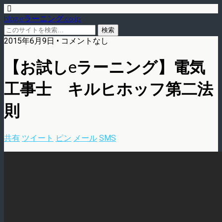
blog.eラーニング.co.jp
2015年6月9日 • コメントなし
【お試しeラーニング】電気
工事士 キルヒホッフ第二法
則
共有
ツイート
ピン
メール
SMS