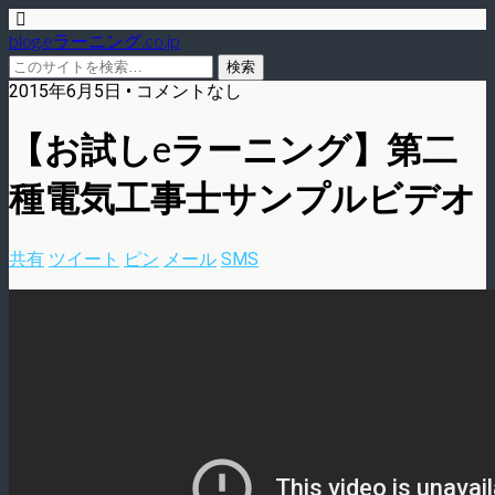
blog.eラーニング.co.jp
2015年6月5日 • コメントなし
【お試しeラーニング】第二
種電気工事士サンプルビデオ
共有
ツイート
ピン
メール
SMS