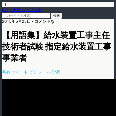
blog.eラーニング.co.jp
2015年5月23日 • コメントなし
【用語集】給水装置工事主任
技術者試験 指定給水装置工事
事業者
共有
ツイート
ピン
メール
SMS