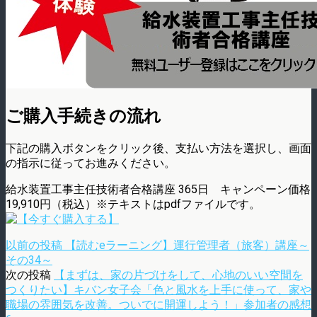
ご購入手続きの流れ
下記の購入ボタンをクリック後、支払い方法を選択し、画面
の指示に従ってお進みください。
給水装置工事主任技術者合格講座 365日 キャンペーン価格
19,910円（税込）※テキストはpdfファイルです。
以前の投稿
【読むeラーニング】運行管理者（旅客）講座～
その34～
次の投稿
【まずは、家の片づけをして、心地のいい空間を
つくりたい】キバン女子会「色と風水を上手に使って、家や
職場の雰囲気を改善。ついでに開運しよう！」参加者の感想