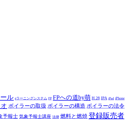
ツール
FPへの道by萌
H.28
IPA
eラーニングシステム
iPhone
FP
iPad
ジオ
ボイラーの取扱
ボイラーの構造
ボイラーの法令
登録販売者
燃料と燃焼
象予報士
気象予報士講座
法律