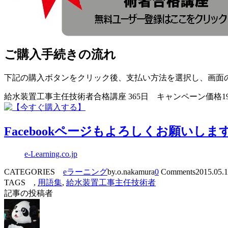
ご購入手続きの流れ
下記の購入ボタンをクリック後、支払い方法を選択し、画面
給水装置工事主任技術者合格講座 365日 キャンペーン価格19
Facebookページもよろしくお願いしま
e-Learning.co.jp
CATEGORIES
eラーニング
by.o.nakamura
0
Comments
2015.05.
TAGS ,
用語集
,
給水装置工事主任技術者
記事の投稿者