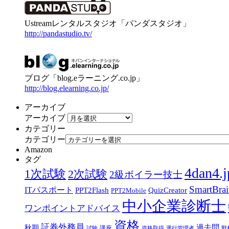
Ustreamレンタルスタジオ「パンダスタジオ」
http://pandastudio.tv/
ブログ「blog.eラーニング.co.jp」
http://blog.elearning.co.jp/
アーカイブ
アーカイブ
カテゴリー
カテゴリー
Amazon
タグ
4dan4.j
1次試験
2次試験
2級ボイラー技士
SmartBra
ITパスポート
PPT2Flash
QuizCreator
PPT2Mobile
中小企業診断士
ワンポイントアドバイス
資格
証券外務員
過去問
秋期
講座
試験
資格取得
運行管理者
野