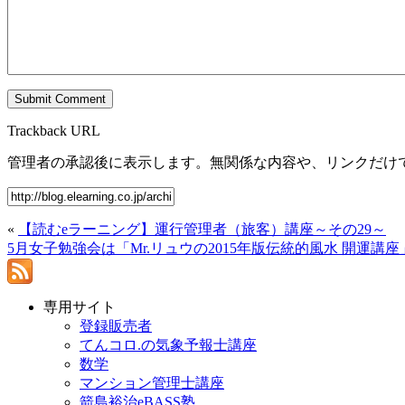
Trackback URL
管理者の承認後に表示します。無関係な内容や、リンクだけ
«
【読むeラーニング】運行管理者（旅客）講座～その29～
5月女子勉強会は「Mr.リュウの2015年版伝統的風水 開運講
専用サイト
登録販売者
てんコロ.の気象予報士講座
数学
マンション管理士講座
箭島裕治eBASS塾