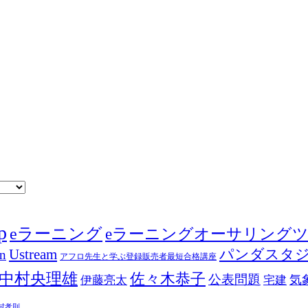
p
eラーニング
eラーニングオーサリング
Ustream
パンダスタ
in
アフロ先生と学ぶ登録販売者最短合格講座
中村央理雄
佐々木恭子
公表問題
伊藤亮太
気
宅建
村孝則