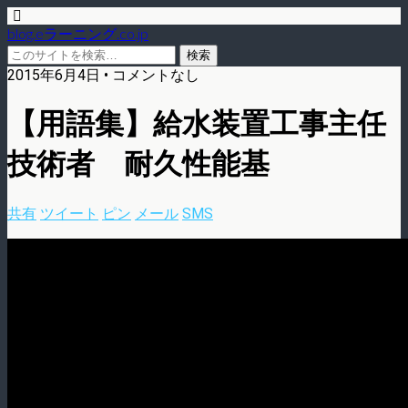
blog.eラーニング.co.jp
2015年6月4日 • コメントなし
【用語集】給水装置工事主任
技術者 耐久性能基
共有
ツイート
ピン
メール
SMS