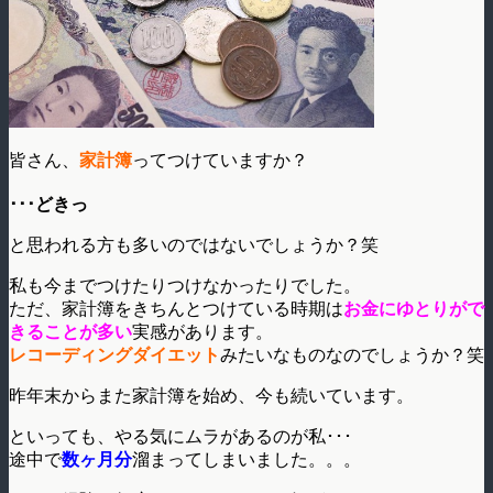
皆さん、
家計簿
ってつけていますか？
･･･どきっ
と思われる方も多いのではないでしょうか？笑
私も今までつけたりつけなかったりでした。
ただ、家計簿をきちんとつけている時期は
お金にゆとりがで
きることが多い
実感があります。
レコーディングダイエット
みたいなものなのでしょうか？笑
昨年末からまた家計簿を始め、今も続いています。
といっても、やる気にムラがあるのが私･･･
途中で
数ヶ月分
溜まってしまいました。。。