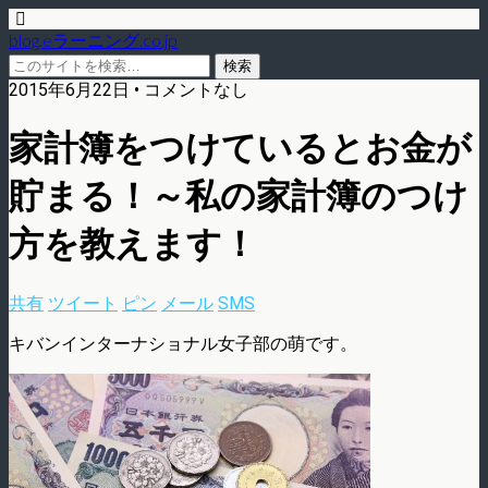
blog.eラーニング.co.jp
2015年6月22日 • コメントなし
家計簿をつけているとお金が
貯まる！～私の家計簿のつけ
方を教えます！
共有
ツイート
ピン
メール
SMS
キバンインターナショナル女子部の萌です。