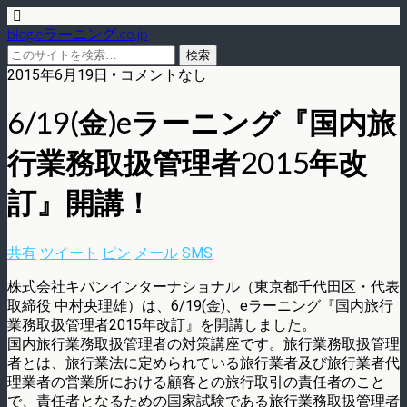
blog.eラーニング.co.jp
2015年6月19日 • コメントなし
6/19(金)eラーニング『国内旅
行業務取扱管理者2015年改
訂』開講！
共有
ツイート
ピン
メール
SMS
株式会社キバンインターナショナル（東京都千代田区・代表
取締役 中村央理雄）は、6/19(金)、eラーニング『国内旅行
業務取扱管理者2015年改訂』を開講しました。
国内旅行業務取扱管理者の対策講座です。旅行業務取扱管理
者とは、旅行業法に定められている旅行業者及び旅行業者代
理業者の営業所における顧客との旅行取引の責任者のこと
で、責任者となるための国家試験である旅行業務取扱管理者