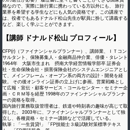
格なので、実際に旅行業に携わっている方以外にも、 旅行
業界を希望する学生などにも人気の資格です。この講座で
は、役者でもあるドナルド松山先生が駅員に扮して講義する
など、楽しく学ぶことができます。
【講師 ドナルド松山 プロフィール】
CFP(r)（ファイナンシャルプランナー）、講師業、ＩＴコン
サルタント、保険募集人・金融商品仲介業、俳優・タレント
1964年 大阪市生まれ 摂南大学経営情報学部卒 証券会
社・生命保険会社・損害保険会社のシステムエンジニアとし
て、メインフレーム・オープン系の両方の設計・開発を経
験。 その後オンライン証券の立上げに参画。営業戦略とし
て広報・宣伝・顧客サービス・コールセンター・セミナー企
画・ＣＲＭ等を経歴 1998年のファインナンシャルプランナ
ーの資格を取得。
国内旅行業務取扱管理者は、鉄道や時刻表の趣味が高じて取
得した。 2003年に、ファイナンシャルプランナーとして独
立し、各種資格・セミナー講師などで活躍している。
執筆：「一生賃貸!」「FP技能士３級試験対策標準テキス