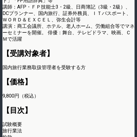
ト」「FP用語辞典」等
講師：AFP・ＦＰ技能士3・2級、日商簿記（3級・2級）、
DCプランナー、国内旅行、証券外務員、ＩＴパスポート、
ＷＯＲＤ＆ＥＸＣＥＬ、弥生会計等
講演：商工会議所、ホテル、老人ホーム、労働組合等でマネ
ーセミナーを開催。 俳優：舞台、テレビドラマ、映画、Ｃ
Ｍで活躍
【受講対象者】
国内旅行業務取扱管理者を受験する方
【価格】
9,800円（税込）
【目次】
試験概要
旅行業法