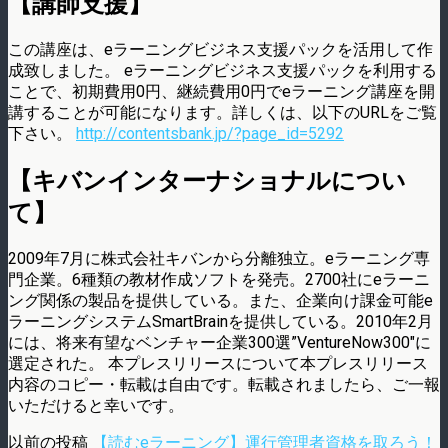
【講師支援】
この講座は、eラーニングビジネス支援パックを活用して作
成致しました。 eラーニングビジネス支援パックを利用する
ことで、初期費用0円、継続費用0円でeラーニング講座を開
講することが可能になります。詳しくは、以下のURLをご覧
下さい。
http://contentsbank.jp/?page_id=5292
【キバンインターナショナルについ
て】
2009年7月に株式会社キバンから分離独立。eラーニング専
門企業。6種類の教材作成ソフトを発売。2700社にeラーニ
ング関係の製品を提供している。また、企業向け課金可能e
ラーニングシステムSmartBrainを提供している。2010年2月
には、将来有望なベンチャー企業300選”VentureNow300″に
選定された。 本プレスリリースについて本プレスリリース
内容のコピー・転載は自由です。転載されましたら、ご一報
いただけると幸いです。
以前の投稿
【読むeラーニング】運行管理者資格を取ろう！