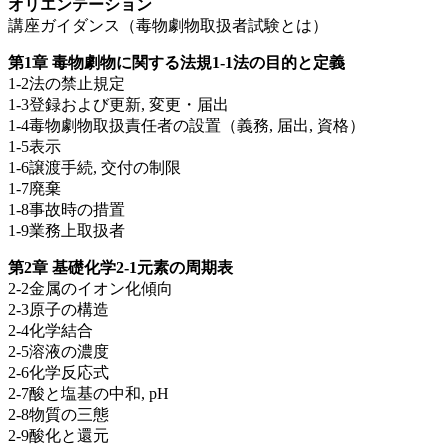
オリエンテーション
講座ガイダンス（毒物劇物取扱者試験とは）
第1章 毒物劇物に関する法規1-1法の目的と定義
1-2法の禁止規定
1-3登録および更新, 変更・届出
1-4毒物劇物取扱責任者の設置（義務, 届出, 資格）
1-5表示
1-6譲渡手続, 交付の制限
1-7廃棄
1-8事故時の措置
1-9業務上取扱者
第2章 基礎化学2-1元素の周期表
2-2金属のイオン化傾向
2-3原子の構造
2-4化学結合
2-5溶液の濃度
2-6化学反応式
2-7酸と塩基の中和, pH
2-8物質の三態
2-9酸化と還元