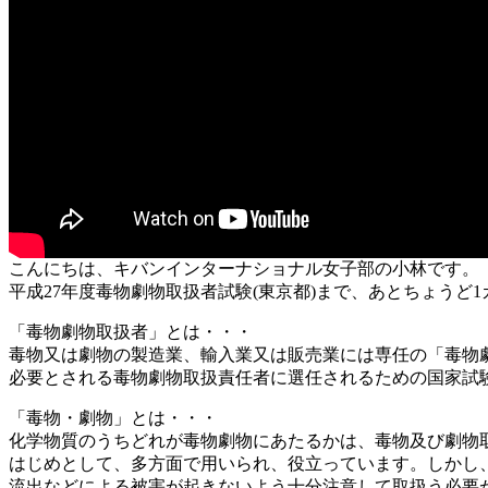
こんにちは、キバンインターナショナル女子部の小林です。
平成27年度毒物劇物取扱者試験(東京都)まで、あとちょうど
「毒物劇物取扱者」とは・・・
毒物又は劇物の製造業、輸入業又は販売業には専任の「毒物
必要とされる毒物劇物取扱責任者に選任されるための国家試
「毒物・劇物」とは・・・
化学物質のうちどれが毒物劇物にあたるかは、毒物及び劇物
はじめとして、多方面で用いられ、役立っています。しかし
流出などによる被害が起きないよう十分注意して取扱う必要