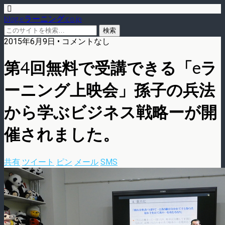
blog.eラーニング.co.jp
2015年6月9日 • コメントなし
第4回無料で受講できる「eラ
ーニング上映会」孫子の兵法
から学ぶビジネス戦略ーが開
催されました。
共有
ツイート
ピン
メール
SMS