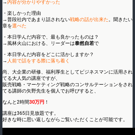
→
内容が分かりやすかった
・楽しかった理由
→普段社内であまり話されない
戦略の話が出来た
。聞きたい
章を
選べた
・本日学んだ内容で、最も良かったものは？
→風林火山における、リーダーは
泰然自若
で
・本日学んだ内容をどこに活かしますか？
→
人前で話をする際に落ち着く
尚、大企業の研修、福利厚生としてビジネスマンに活用され
てる大人気の講座ですが、
販売戦略・マーケティング戦略のコンサルテーションをされ
てる講師の矢野先生を個人でお呼びすると、
なんと2時間
30万円
！
講座は365日見放題です。
好きな時に思い返しながらご覧いただくことが可能です。