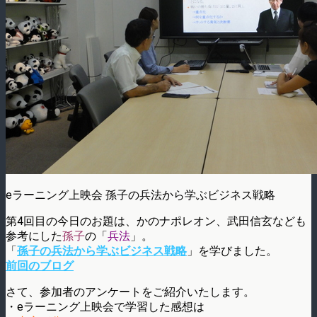
eラーニング上映会 孫子の兵法から学ぶビジネス戦略
第4回目の今日のお題は、かのナポレオン、武田信玄なども
参考にした
孫子
の「
兵法
」。
「
孫子の兵法から学ぶビジネス戦略
」を学びました。
前回のブログ
さて、参加者のアンケートをご紹介いたします。
・eラーニング上映会で学習した感想は