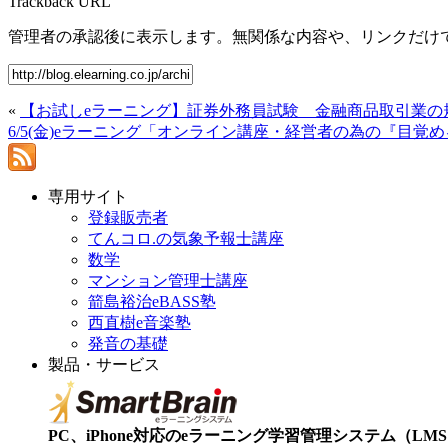
Trackback URL
管理者の承認後に表示します。無関係な内容や、リンクだけ
«
【お試しeラーニング】証券外務員試験 金融商品取引業の
6/5(金)eラーニング「オンライン講座・経営者の為の『目覚
専用サイト
登録販売者
てんコロ.の気象予報士講座
数学
マンション管理士講座
箭島裕治eBASS塾
西直樹e音楽塾
発音の基礎
製品・サービス
PC、iPhone対応のeラーニング学習管理システム（LMS）【