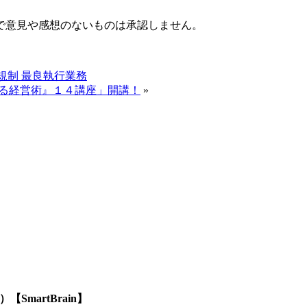
で意見や感想のないものは承認しません。
規制 最良執行業務
める経営術』１４講座」開講！
»
SmartBrain】