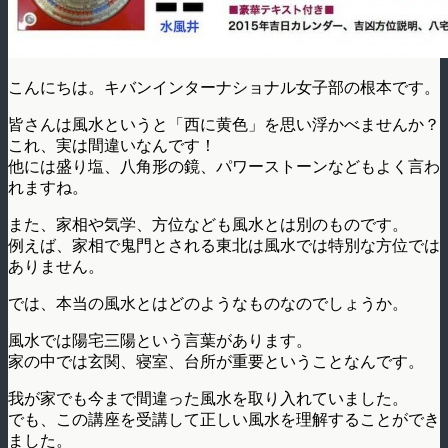
こんにちは。キバンインターナショナル女子部の根本です。
皆さんは風水というと「西に黄色」を思い浮かべませんか？
これ、実は間違いなんです！
他には盛り塩、八角形の鏡、パワーストーンなどもよく言わ
れますね。
また、家相や気学、方位なども風水とは別のものです。
例えば、家相で鬼門とされる東北は風水では特別な方位では
ありません。
では、本当の風水とはどのようなものなのでしょうか。
風水では陽宅三陽という言葉があります。
家の中では玄関、寝室、台所が重要ということなんです。
我が家でも今まで間違った風水を取り入れていました。
でも、この講座を受講して正しい風水を理解することができ
ました。