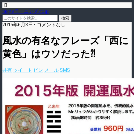
blog.eラーニング.co.jp
2015年6月3日 • コメントなし
風水の有名なフレーズ「西に
黄色」はウソだった⁈
共有
ツイート
ピン
メール
SMS