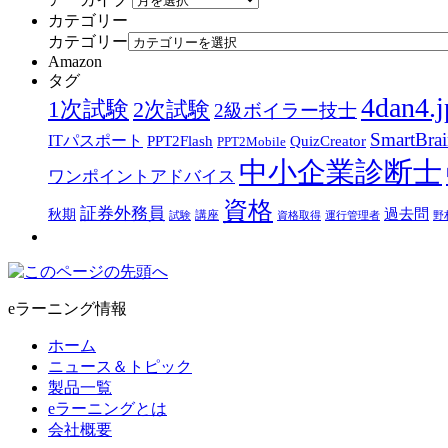
カテゴリー
カテゴリー
Amazon
タグ
4dan4.j
1次試験
2次試験
2級ボイラー技士
SmartBra
ITパスポート
PPT2Flash
QuizCreator
PPT2Mobile
中小企業診断士
ワンポイントアドバイス
資格
証券外務員
過去問
秋期
講座
試験
資格取得
運行管理者
野
eラーニング情報
ホーム
ニュース＆トピック
製品一覧
eラーニングとは
会社概要