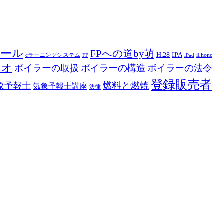
ツール
FPへの道by萌
H.28
IPA
eラーニングシステム
iPhone
FP
iPad
ジオ
ボイラーの取扱
ボイラーの構造
ボイラーの法令
登録販売者
燃料と燃焼
象予報士
気象予報士講座
法律