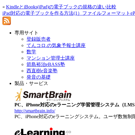
«
KindleとiBooks(iPad)の電子ブックの規格の違い比較
iPad対応の電子ブックを作る方法(1）ファイルフォーマットeP
専用サイト
登録販売者
てんコロ.の気象予報士講座
数学
マンション管理士講座
箭島裕治eBASS塾
西直樹e音楽塾
発音の基礎
製品・サービス
PC、iPhone対応のeラーニング学習管理システム（LMS）【
http://smartbrain.info/
PC、iPhone対応のeラーニングシステム。ユーザ数無