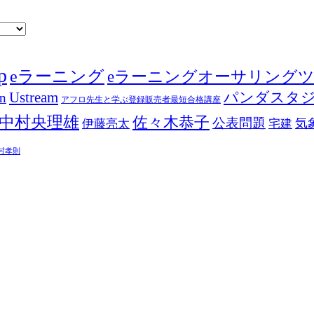
p
eラーニング
eラーニングオーサリング
Ustream
パンダスタ
in
アフロ先生と学ぶ登録販売者最短合格講座
中村央理雄
佐々木恭子
公表問題
伊藤亮太
気
宅建
村孝則