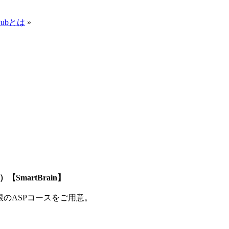
ubとは
»
SmartBrain】
制限のASPコースをご用意。