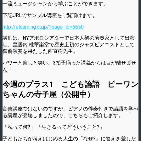
一流ミュージシャンから学ぶことができます。
下記URLでサンプル講座をご覧頂けます。
http://elearning.co.jp/?page_id=6650
講師は、NYアポロシアターで日本人初の演奏家として出演
し、皇居内 桃華楽堂で歴史上初のジャズピアニストとして
御前演奏を果たした西直樹先生。
パワーと癒しと笑い、3拍子揃った講義からは目が離せませ
ん！
今週のプラス1 こども論語 ピーワン
ちゃんの寺子屋（公開中）
音楽講座ではないのですが、ピアノの伴奏付きで論語を学べ
る講座が登場しましたので、こちらもご紹介します。
「私って何?」 「生きるってどういうこと?」
子どもたちが考えはじめる人生の「なぜ?」に答えを差しだ