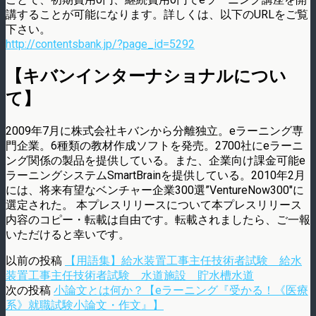
講することが可能になります。詳しくは、以下のURLをご覧
下さい。
http://contentsbank.jp/?page_id=5292
【キバンインターナショナルについ
て】
2009年7月に株式会社キバンから分離独立。eラーニング専
門企業。6種類の教材作成ソフトを発売。2700社にeラーニ
ング関係の製品を提供している。また、企業向け課金可能e
ラーニングシステムSmartBrainを提供している。2010年2月
には、将来有望なベンチャー企業300選”VentureNow300″に
選定された。 本プレスリリースについて本プレスリリース
内容のコピー・転載は自由です。転載されましたら、ご一報
いただけると幸いです。
以前の投稿
【用語集】給水装置工事主任技術者試験 給水
装置工事主任技術者試験 水道施設 貯水槽水道
次の投稿
小論文とは何か？【eラーニング『受かる！《医療
系》就職試験小論文・作文』】