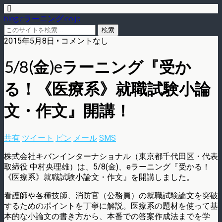
blog.eラーニング.co.jp
2015年5月8日 • コメントなし
5/8(金)eラーニング『受か
る！《医療系》就職試験小論
文・作文』開講！
共有
ツイート
ピン
メール
SMS
株式会社キバンインターナショナル（東京都千代田区・代表
取締役 中村央理雄）は、5/8(金)、eラーニング『受かる！
《医療系》就職試験小論文・作文』を開講しました。
看護師や各種技師、消防官（公務員）の就職試験論文を突破
するためのポイントを丁寧に解説。医療系の題材を使って基
本的な小論文の書き方から、本番での答案作成法までを学