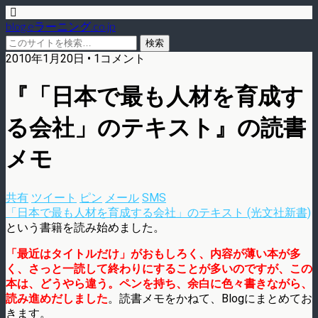
blog.eラーニング.co.jp
2010年1月20日 • 1コメント
『「日本で最も人材を育成す
る会社」のテキスト』の読書
メモ
共有
ツイート
ピン
メール
SMS
「日本で最も人材を育成する会社」のテキスト (光文社新書)
という書籍を読み始めました。
「最近はタイトルだけ」がおもしろく、内容が薄い本が多
く、さっと一読して終わりにすることが多いのですが、この
本は、どうやら違う。ペンを持ち、余白に色々書きながら、
読み進めだしました
。読書メモをかねて、Blogにまとめてお
きます。