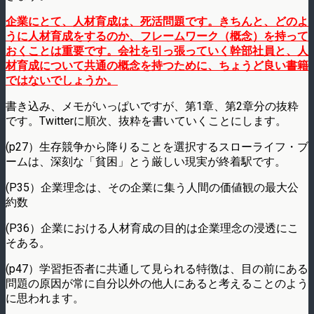
企業にとて、人材育成は、死活問題です。きちんと、どのよ
うに人材育成をするのか、フレームワーク（概念）を持って
おくことは重要です。会社を引っ張っていく幹部社員と、人
材育成について共通の概念を持つために、ちょうど良い書籍
ではないでしょうか。
書き込み、メモがいっぱいですが、第1章、第2章分の抜粋
です。Twitterに順次、抜粋を書いていくことにします。
(p27）生存競争から降りることを選択するスローライフ・ブ
ームは、深刻な「貧困」とう厳しい現実が終着駅です。
(P35）企業理念は、その企業に集う人間の価値観の最大公
約数
(P36）企業における人材育成の目的は企業理念の浸透にこ
そある。
(p47）学習拒否者に共通して見られる特徴は、目の前にある
問題の原因が常に自分以外の他人にあると考えることのよう
に思われます。