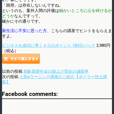
「雑用」は存在しないんですね。
というのも、案外人間の評価は
細かいところに心を砕けるか
どうか
なんですって。
確かにその通りです。
新生活に不安に思った方
、こちらの講座でヒントをもらえま
すよ。
ビジネスを成功に導く４０のポイント 180日パック
2,980円
（税込）
以前の投稿
老齢基礎年金の繰上げ受給の減額率
次の投稿
人気eラーニング講座のご紹介【ボイラー技士講
座】
Facebook comments: