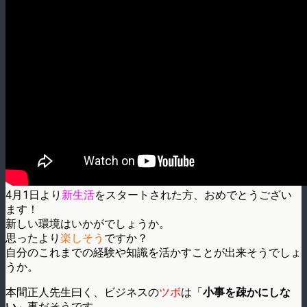
4月1日より
新生活
をスタートされた方、おめでとうござい
ます！
新しい環境はいかがでしょうか。
思ったより
楽しそう
ですか？
自分のこれまでの経験や知識を活かすことが出来そうでしょ
うか。
本間正人先生曰く、ビジネスの
ツボ
は「
小事を疎かにしな
い
」事だそうです。