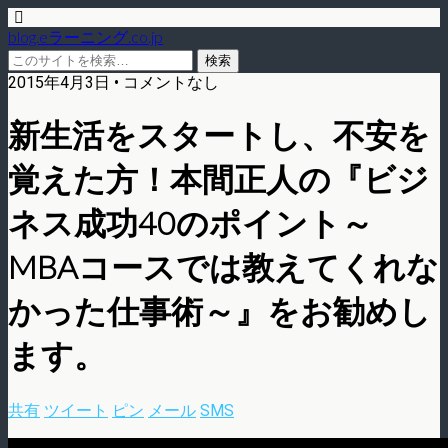
blog.eラーニング.co.jp
2015年4月3日 • コメントなし
新生活をスタートし、不安を
覚えた方！本間正人の『ビジ
ネス成功40のポイント～
MBAコースでは教えてくれな
かった仕事術～』をお勧めし
ます。
共有
ツイート
ピン
メール
SMS