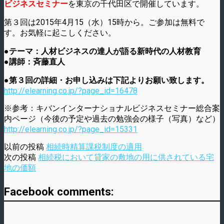
ビジネスセミナー
を東京の千代田区で開催しています。
第３回は2015年4月15（水）15時から。ご参加は無料で
す。お気軽に起こしください。
●テーマ：人材ビジネスの達人が語る新時代の人材教育
●講師：斉藤直人
●第３回の詳細・お申し込みは下記よりお願い致します。
http://elearning.co.jp/?page_id=16478
※参考：キバンインターナショナルビジネスセミナー総合案
内ページ（今後の予定や過去の勉強会の様子（写真）など）
http://elearning.co.jp/?page_id=15331
以前の投稿
相続時精算課税制度の適用
次の投稿
相続税において貸家の敷地の用に供されている宅
地の価額
Facebook comments: