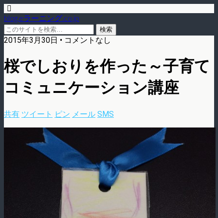
blog.eラーニング.co.jp
2015年3月30日 • コメントなし
桜でしおりを作った～子育て
コミュニケーション講座
共有
ツイート
ピン
メール
SMS