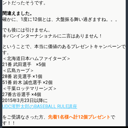
ントだったそうです。
間違えました。
確かに、1度に12個とは、大盤振る舞い過ぎますね。。。
でも後には引けません。
キバンインターナショナルに二言はありません！
ということで、本当に価値のあるプレゼントキャンペーンで
す。
＜北海道日本ハムファイターズ＞
21番 武田選手 ×5個
＜広島カープ＞
28番 岩見選手 ×1個
51番 鈴木 誠也選手 ×2個
＜千葉ロッテマリーンズ＞
27番古谷選手 ×4個
2015年3月23日以降に
UDC濱野太郎のBASEBALL RULE講座
をご受講なさった方、
先着1名様へ計12個プレゼント
で
す！！