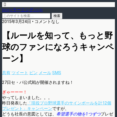
blog.eラーニング.co.jp
2015年3月24日 • コメントなし
【ルールを知って、もっと野
球のファンになろうキャンペ
ーン】
共有
ツイート
ピン
メール
SMS
27日セ・パ公式戦が開催されますね！
ぎゃーーー！
やってしまいました。。。
昨日発表した
「現役プロ野球選手のサインボールを計12個
プレゼント」キャンペーン
ですが、
どうも社長の意図としては、
希望選手の物を1つずつ
プレゼ