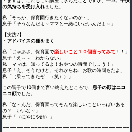
・まずは、これもこの講座で学んだことですが、
一旦、子供
の気持ちを受け入れ
ました。
私「そっか、保育園行きたくないのか～」
息子「そうなんだよ～ママと一緒にいたいんだよ～」
【実践2】
・アドバイスの種をまく
私「じゃあさ、保育園で
楽しいこと１０個言ってみて
！！」
息子「え～～！わからない」
私「ママは、知ってるよ！おやつの時間でしょう！」
息子「え、そうだけど、それからね、お歌の時間もだよ」
私「（乗ってきたぞ （笑））」
この調子で10個まで言い終えたところで、
息子の顔はニコ
ニコ顔
でした。
私「な～んだ、保育園ってそんな楽しいこといっぱいある
の？ いいな～」
息子「（にやにや顔）」
————————————————————————————————————