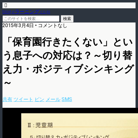
blog.eラーニング.co.jp
2015年3月4日 • コメントなし
「保育園行きたくない」とい
う息子への対応は？～切り替
え力・ポジティブシンキング
～
共有
ツイート
ピン
メール
SMS