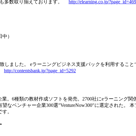
ンツも多数取り揃えております。
http://elearning.co.jp/?page_id=46
： 田中）
致しました。 eラーニングビジネス支援パックを利用すること
。
http://contentsbank.jp/?page_id=5292
】
門企業。6種類の教材作成ソフトを発売。2700社にeラーニング
将来有望なベンチャー企業300選”VentureNow300″に選定
です。
す