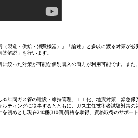
術（製造・供給・消費機器）」「論述」と多岐に渡る対策が必
解答解説」を行います。
目に絞った対策が可能な個別購入の両方が利用可能です。また
し35年間ガス管の建設・維持管理、ＩＴ化、地震対策 緊急保
サルティングに従事するとともに、ガス主任技術者試験対策の
初めとし現在240種(310個)資格を取得、資格取得のサポー