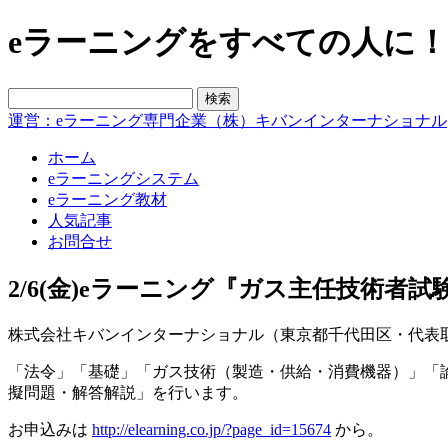
eラーニングをすべての人に！blo
運営：eラーニング専門企業（株）キバンインターナショナル
ホーム
eラーニングシステム
eラーニング教材
人気記事
お問合せ
2/6(金)eラーニング『ガス主任技術者試
株式会社キバンインターナショナル（東京都千代田区・代表取締
「法令」「基礎」「ガス技術（製造・供給・消費機器）」「
擬問題・解答解説」を行います。
お申込みは
http://elearning.co.jp/?page_id=15674
から。