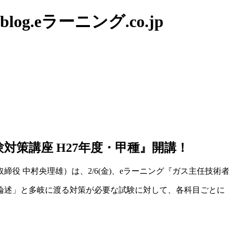
g.eラーニング.co.jp
験対策講座 H27年度・甲種』開講！
役 中村央理雄）は、2/6(金)、eラーニング『ガス主任技術者
論述」と多岐に渡る対策が必要な試験に対して、各科目ごとに