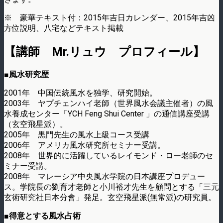
※ 豪華テキスト付：2015年吉日カレンダー、2015年吉凶
方位説明、八宅などテキスト掲載
【講師 Mr.リュウ プロフィール】
■風水研究歴
2001年 中国伝統風水を独学、研究開始。
2003年 ヤプチェンハイ老師（世界風水会議主催者）の風
水養成センター「YCH Feng Shui Center 」の通信講座受講
（玄空飛星派）。
2005年 黒門先生の風水上級コース受講
2006年 アメリカ風水研究所セミナー受講。
2008年 世界的に活躍しているレイモンド・ロー老師のセ
ミナー受講。
2008年 マレーシア中央風水学院の日本講座プロデュー
ス。学院長の劉育才老師と小川裕才先生を顧問とする「三元
玄術研究社日本分會」発足。玄空飛星派(無常派)の研究員。
■得意とする風水占術