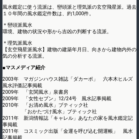
風水鑑定に使う流派は、巒頭派と理気派の玄空飛星派。過去
１０年間の風水鑑定件数は、約1,000件。
＊巒頭派風水
環境、建物の状況や形から吉凶の判断する流派。
＊理気派風水
【玄空飛星派風水】建物の建築年月日、向きから建物内外の
気の分析する流派。
■マスメディア紹介
2003年 マガジンハウス雑誌「ダカーポ」 六本木ヒルズ
風水評価記事掲載
2009年 「玄関風水」泉書房
2009年 「女性セブン」12/24号 風水記事掲載
2010年 「お清め風水」ブティック社
「おかたづけ風水」ブティック社
2011年 新潟情報誌「キャレル」あなたの家を風水鑑定記
事掲載
2011年 コスミック出版「金運を呼び込む開運帳」 風水
記事掲載