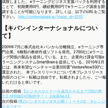
成致しました。 eラーニングビジネス支援パックを利用する
ことで、初期費用0円、継続費用0円でeラーニング講座を開
講することが可能になります。詳しくは、以下のURLをご覧
下さい。
http://contentsbank.jp/?page_id=5292
【キバンインターナショナルについ
て】
2009年7月に株式会社キバンから分離独立。eラーニング専
門企業。6種類の教材作成ソフトを発売。2700社にeラーニ
ング関係の製品を提供している。また、企業向け課金可能e
ラーニングシステムSmartBrainを提供している。2010年2月
には、将来有望なベンチャー企業300選”VentureNow300″に
選定された。 本プレスリリースについて本プレスリリース
内容のコピー・転載は自由です。転載されましたら、ご一報
いただけると幸いです。
以前の投稿
【ビジネスセミナーを成功させるまで100の努
力】特別版DVD制作中！！【改善No.5】
次の投稿
噂のパンダスタジオ大公開！！〜その2・オレンジ
スタジオ〜