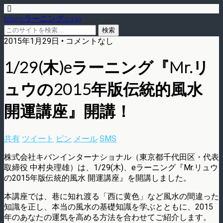
blog.eラーニング.co.jp
2015年1月29日 • コメントなし
1/29(木)eラーニング『Mr.リ
ュウの2015年版伝統的風水
開運講座』開講！
共有
ツイート
ピン
メール
SMS
株式会社キバンインターナショナル（東京都千代田区・代表
取締役 中村央理雄）は、1/29(木)、eラーニング『Mr.リュウ
の2015年版伝統的風水 開運講座』を開講しました。
本講座では、巷に知れ渡る「西に黄色」など風水の間違った
知識を正し、本当の風水の基礎知識を学ぶとともに、2015
年のあなたの運気を高める方法を合わせてご紹介します。